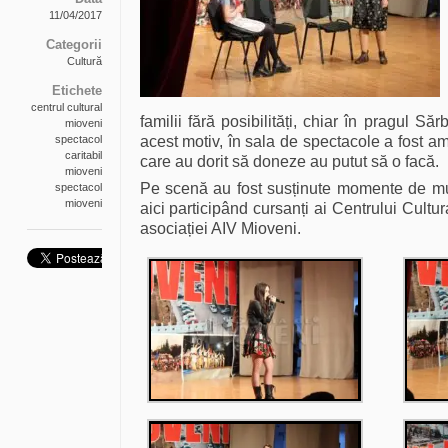
11/04/2017
Categorii
Cultură
Etichete
centrul cultural
familii fără posibilități, chiar în pragul Să
mioveni
spectacol
acest motiv, în sala de spectacole a fost am
caritabil
care au dorit să doneze au putut să o facă.
mioveni
Pe scenă au fost susținute momente de muz
spectacol
mioveni
aici participând cursanți ai Centrului Cultur
asociației AIV Mioveni.