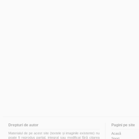
Drepturi de autor
Pagini pe site
Materialul de pe acest site (textele și imaginile existente) nu
Acasă
poate fi reprodus parțial, integral sau modificat fără citarea
Sport