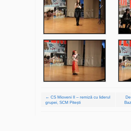
Navigare articole
←
CS Mioveni II – remiză cu liderul
De
grupei, SCM Pitești
Baz