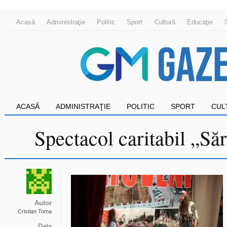
Acasă
Administraţie
Politic
Sport
Cultură
Educaţie
ACASĂ
ADMINISTRAŢIE
POLITIC
SPORT
CUL
Spectacol caritabil „Să
Autor
Cristian Toma
Data