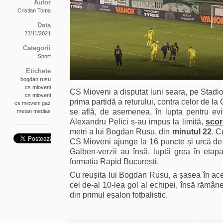
Autor
Cristian Toma
Data
22/11/2021
Categorii
Sport
Etichete
Bogdan Rusu marchează de la 11 metri, în 
bogdan rusu
cs mioveni
CS Mioveni a disputat luni seara, pe Stadio
cs mioveni
prima partidă a returului, contra celor de 
cs mioveni gaz
se află, de asemenea, în lupta pentru evita
metan medias
Alexandru Pelici s-au impus la limită,
scor
metri a lui Bogdan Rusu, din
minutul 22
. C
CS Mioveni ajunge la 16 puncte și urcă de 
Galben-verzii au însă, luptă grea în eta
formația Rapid București.
Cu reușita lui Bogdan Rusu, a șasea în ace
cel de-al 10-lea gol al echipei, însă rămân
din primul eșalon fotbalistic.
Navigare articole