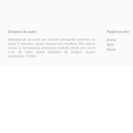
Drepturi de autor
Pagini pe site
Materialul de pe acest site (textele și imaginile existente) nu
Acasă
poate fi reprodus parțial, integral sau modificat fără citarea
Sport
sursei și permisiunea anterioară explicită oferită prin acord
Social
scris de către autorii deținători de drepturi asupra
materialului. © 2026