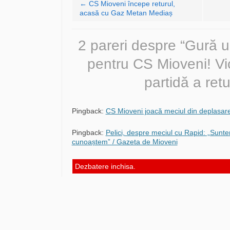
←
CS Mioveni începe returul,
acasă cu Gaz Metan Mediaș
2 pareri despre “
Gură u
pentru CS Mioveni! Vic
partidă a retu
Pingback:
CS Mioveni joacă meciul din deplasar
Pingback:
Pelici, despre meciul cu Rapid: „Sunt
cunoaștem” / Gazeta de Mioveni
Dezbatere inchisa.