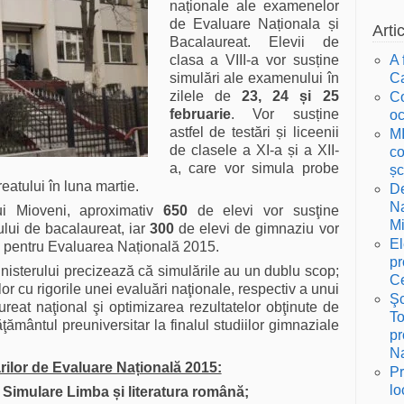
naționale ale examenelor
de Evaluare Naționala și
Arti
Bacalaureat. Elevii de
clasa a VIII-a vor susține
A 
simulări ale examenului în
Ca
zilele de
23, 24 și 25
Co
februarie
. Vor susține
oc
astfel de testări și liceenii
MI
de clasele a XI-a și a XII-
co
a, care vor simula probe
șc
eatului în luna martie.
De
Na
ui Mioveni, aproximativ
650
de elevi vor susţine
M
ui de bacalaureat, iar
300
de elevi de gimnaziu vor
El
e pentru Evaluarea Națională 2015.
pr
nisterului precizează că simulările au un dublu scop;
Ce
lor cu rigorile unei evaluări naţionale, respectiv a unui
Şc
eat naţional şi optimizarea rezultatelor obţinute de
To
ăţământul preuniversitar la finalul studiilor gimnaziale
pr
Na
rilor de Evaluare Na
ț
ională 2015:
Pr
lo
: Simulare Limba
ș
i literatura română;