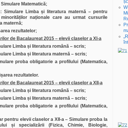
șc
: Simulare Matematică;
Wo
5: Simulare Limba
ș
i literatura maternă – pentru
Mi
 minorită
ț
ilor na
ț
ionale care au urmat cursurile
R
ba maternă;
Pr
ma
ș
area rezultatelor;
„R
ilor de Bacalaureat 2015 – elevii claselor a XI-a
în
mulare Limba
ș
i literatura română – scris;
mulare Limba
ș
i literatura maternă – scris;
mulare proba obligatorie a profilului (Matematica,
i
ș
area rezultatelor.
ilor de Bacalaureat 2015 – elevii claselor a XII-a
mulare Limba
ș
i literatura română – scris;
mulare Limba
ș
i literatura maternă – scris;
mulare proba obligatorie a profilului (Matematica,
r pentru elevii claselor a XII-a – Simulare proba la
lului
ș
i specializării (Fizica, Chimie, Biologie,