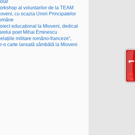
olar
rkshop al voluntarilor de la TEAM
oveni, cu ocazia Unirii Principatelor
omâne
oiect educațional la Mioveni, dedicat
relui poet Mihai Eminescu
elațiile militare româno-franceze”,
tr-o carte lansată sâmbătă la Mioveni