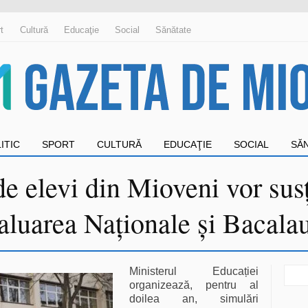
t
Cultură
Educaţie
Social
Sănătate
ITIC
SPORT
CULTURĂ
EDUCAŢIE
SOCIAL
SĂ
de elevi din Mioveni vor susț
aluarea Naționale și Bacalau
Sear
Ministerul Educației
for:
organizează, pentru al
doilea an, simulări