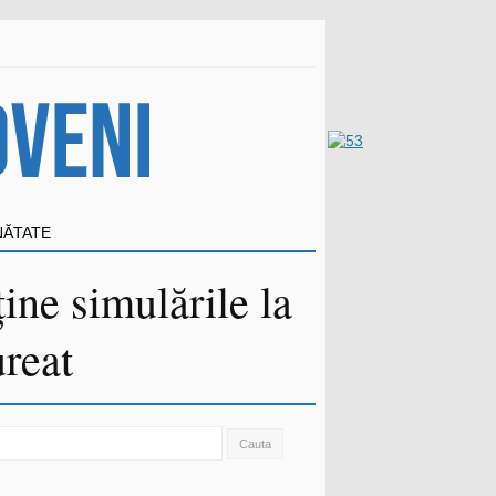
NĂTATE
ine simulările la
reat
ch