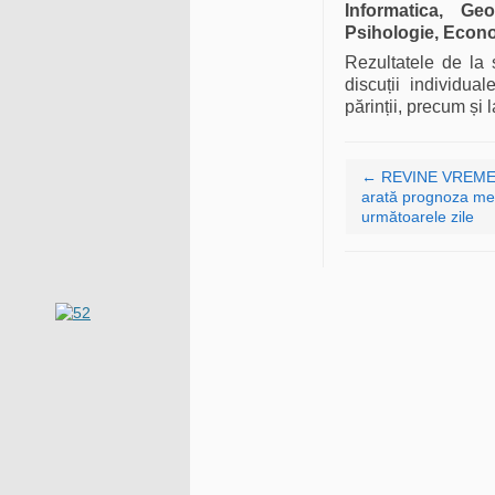
Informatica, Ge
Psihologie, Econom
Rezultatele de la s
discuții individua
părinții, precum și l
Navigare articole
←
REVINE VREMEA
arată prognoza me
următoarele zile