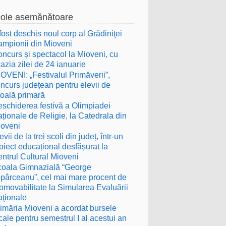
cole asemănătoare
fost deschis noul corp al Grădiniţei
mpionii din Mioveni
ncurs și spectacol la Mioveni, cu
azia zilei de 24 ianuarie
OVENI: „Festivalul Primăverii”,
ncurs județean pentru elevii de
oală primară
schiderea festivă a Olimpiadei
ționale de Religie, la Catedrala din
ioveni
evii de la trei școli din județ, într-un
oiect educațional desfășurat la
ntrul Cultural Mioveni
oala Gimnazială “George
pârceanu”, cel mai mare procent de
omovabilitate la Simularea Evaluării
ţionale
imăria Mioveni a acordat bursele
cale pentru semestrul I al acestui an