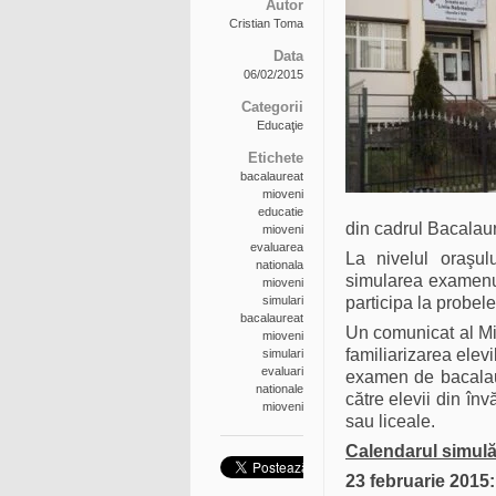
Autor
Cristian Toma
Data
06/02/2015
Categorii
Educaţie
Etichete
bacalaureat
mioveni
educatie
din cadrul Bacalaur
mioveni
evaluarea
La nivelul oraşul
nationala
simularea examenul
mioveni
simulari
participa la probel
bacalaureat
Un comunicat al Mi
mioveni
familiarizarea elevi
simulari
evaluari
examen de bacalaur
nationale
către elevii din înv
mioveni
sau liceale.
Calendarul simulă
23 februarie 2015