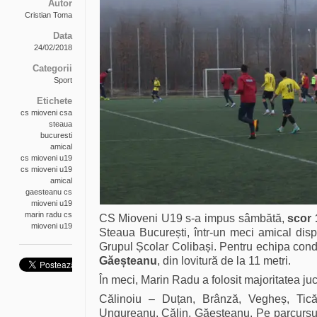
Autor
Cristian Toma
Data
24/02/2018
Categorii
Sport
Etichete
cs mioveni csa
steaua
bucuresti
amical
cs mioveni u19
cs mioveni u19
amical
gaesteanu cs
mioveni u19
marin radu cs
CS Mioveni U19 s-a impus sâmbătă,
scor 
mioveni u19
Steaua București, într-un meci amical dispu
Grupul Școlar Colibași. Pentru echipa co
Găeșteanu
, din lovitură de la 11 metri.
În meci, Marin Radu a folosit majoritatea jucă
Călinoiu – Duțan, Brânză, Vegheș, Tică
Ungureanu, Călin, Găeșteanu. Pe parcursul 