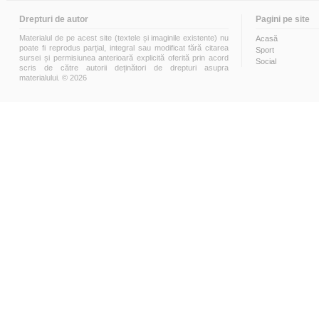
Drepturi de autor
Pagini pe site
Materialul de pe acest site (textele și imaginile existente) nu
Acasă
poate fi reprodus parțial, integral sau modificat fără citarea
Sport
sursei și permisiunea anterioară explicită oferită prin acord
Social
scris de către autorii deținători de drepturi asupra
materialului. © 2026