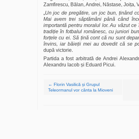
Zamfirescu, Bălan, Andrei, Năstase, Joița, Va
„
Un joc de pregătire, un joc bun, ținând c
Mai avem trei săptămâni până când înce
importantă pentru moralul lor. Au văzut c
tradiție în fotbalul românesc, cu juniori bu
forțele cu ei. Să țină cont că nu sunt depa
învins, iar băieții mei au dovedit că se p
după victorie.
Partida a fost arbitrată de Andrei Alexand
Alexandru Iacob și Eduard Picui.
Navigare articole
←
Florin Vasilică și Grupul
Teleormanul vor cânta la Mioveni