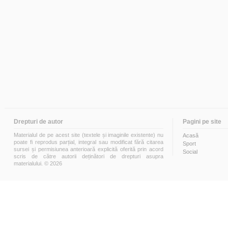
Drepturi de autor
Pagini pe site
Materialul de pe acest site (textele și imaginile existente) nu
Acasă
poate fi reprodus parțial, integral sau modificat fără citarea
Sport
sursei și permisiunea anterioară explicită oferită prin acord
Social
scris de către autorii deținători de drepturi asupra
materialului. © 2026