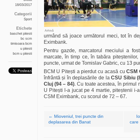
18/03/2017
Categorii
Sport
Etichete
Arhivă
baschet pitesti
urmând să joace următorul meci, tot în d
bc scm
Eximbank.
timisoara bcm
u pitesti
Pentru gazde, marcatorul meciului a fos
bcm u pitesti
marcate, în timp ce, în tabăra piteștenilo
puncte, urmat de Tomislav Gabric, cu 13 pun
BCM U Pitești a pierdut cu acasă cu
CSM O
înfrântă și în deplasările de la
CSU Sibiu (
Cluj (94 – 84)
. Cu toate acestea, în primu
U Pitești l-a jucat pe 4 martie, piteștenii i
CSM Eximbank, cu scorul de 72 – 67.
Navigare articole
←
Mioveniul, trei puncte din
I
deplasarea din Banat
care 