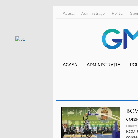
Acasă
Administraţie
Politic
Spor
ACASĂ
ADMINISTRAŢIE
POL
BCM 
cons
Publicat
BCM U 
conse