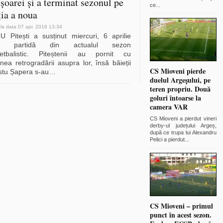
șoarei și a terminat sezonul pe
ce
...
ția a noua
 la data 07 apr. 2016 13:34
 Pitești a susținut miercuri, 6 aprilie
ma partidă din actualul sezon
etbalistic. Piteștenii au pornit cu
nea retrogradării asupra lor, însă băieții
CS Mioveni pierde
istu Șapera s-au
…
duelul Argeșului, pe
teren propriu. Două
goluri întoarse la
camera VAR
CS Mioveni a pierdut vineri
derby-ul județului Argeș,
după ce trupa lui Alexandru
Pelici a pierdut
...
CS Mioveni – primul
punct în acest sezon.