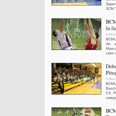
Șaper
SCM T
BCMU
în f
Publicat
BCMU 
din a
Mascul
celor 
Debu
Pite
Publicat
BCMU 
Basche
CS Ph
catego
BCM 