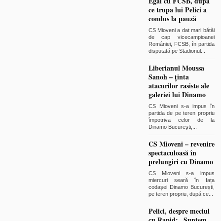
Egal cu FCSB, după
ce trupa lui Pelici a
condus la pauză
CS Mioveni a dat mari bătăi
de cap vicecampioanei
României, FCSB, în partida
disputată pe Stadionul
...
Liberianul Moussa
Sanoh – ținta
atacurilor rasiste ale
galeriei lui Dinamo
CS Mioveni s-a impus în
partida de pe teren propriu
împotriva celor de la
Dinamo București,
...
CS Mioveni – revenire
spectaculoasă în
prelungiri cu Dinamo
CS Mioveni s-a impus
miercuri seară în fața
codașei Dinamo București,
pe teren propriu, după ce
...
Pelici, despre meciul
cu Rapid: „Suntem