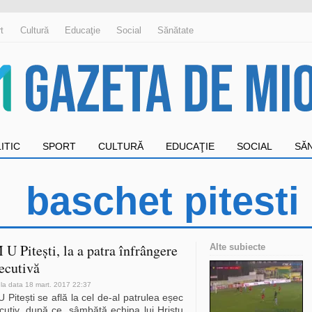
t
Cultură
Educaţie
Social
Sănătate
ITIC
SPORT
CULTURĂ
EDUCAŢIE
SOCIAL
SĂ
baschet pitesti
U Pitești, la a patra înfrângere
Alte subiecte
ecutivă
 la data 18 mart. 2017 22:37
Pitești se află la cel de-al patrulea eșec
cutiv, după ce, sâmbătă echipa lui Hristu