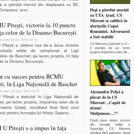
a a pierdut meciul din deplasare cu BC
Deși a pierdut meciul
imișoara, scor
…
cu UTA Arad, CS
Mioveni se califică în
 Pitești, victorie la 10 puncte
sferturile Cupei
României. Adversarul
ața celor de la Dinamo București
a fost stabilit
 la data 10 oct. 2016 19:35
CS Mioveni a pierdut cu 0 –
Pitești a obținut cea de-a doua victorie
3 partida de pe teren
ctuala ediție de campionat al Ligii
propriu împotriva celor de
...
ine de Baschet, pe teren propriu, în fața
de la Dinamo București,
…
t cu succes pentru BCMU
ști, în Liga Națională de Baschet
Alexandru Pelici a
 la data 18 sept. 2016 23:25
plecat de la CS
Pitești a debutat în Liga Națională de
Mioveni: „Capăt de
t, pe teren propriu, împotriva celor de la
drum!
oenix Galați, rezultatul final fiind unul
Mulțumesc…!”
ric pentru formația lui Hristu Șapera,
…
După șase etape scurse
din actuala ediție a
U Pitești s-a impus în fața
Superligii, CS Mioveni
rămâne fără antrenor, după