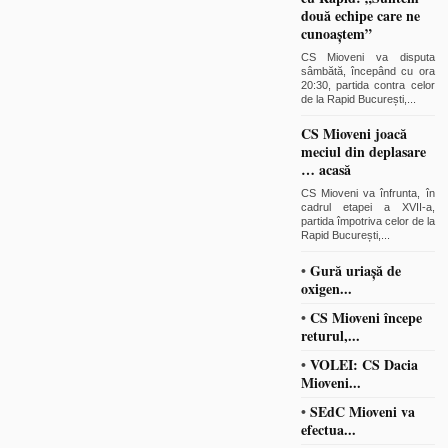
două echipe care ne
cunoaștem”
CS Mioveni va disputa
sâmbătă, începând cu ora
20:30, partida contra celor
de la Rapid București,
...
CS Mioveni joacă
meciul din deplasare
… acasă
CS Mioveni va înfrunta, în
cadrul etapei a XVII-a,
partida împotriva celor de la
Rapid București,
...
•
Gură uriașă de
oxigen...
•
CS Mioveni începe
returul,...
•
VOLEI: CS Dacia
Mioveni...
•
SEdC Mioveni va
efectua...