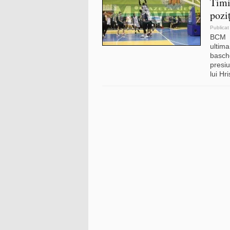
Timi
pozi
Publicat
BCM U
ulti
basch
presiu
lui Hr