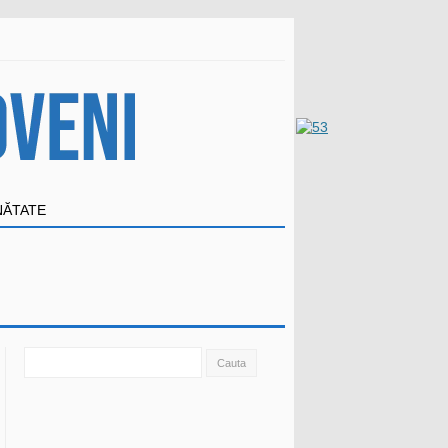
NĂTATE
Search
for: