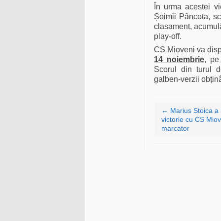
În urma acestei vi
Șoimii Pâncota, sc
clasament, acumulâ
play-off.
CS Mioveni va disp
14 noiembrie
, pe
Scorul din turul 
galben-verzii obținâ
Navigare articole
←
Marius Stoica a 
victorie cu CS Miov
marcator