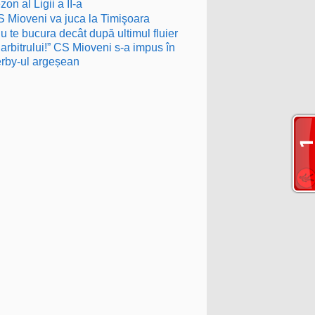
zon al Ligii a II-a
 Mioveni va juca la Timişoara
u te bucura decât după ultimul fluier
 arbitrului!” CS Mioveni s-a impus în
rby-ul argeșean