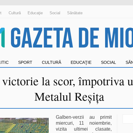
t
Cultură
Educaţie
Social
Sănătate
ITIC
SPORT
CULTURĂ
EDUCAŢIE
SOCIAL
SĂ
ictorie la scor, împotriva u
Metalul Reșița
Sear
Galben-verzii au primit
for:
miercuri, 11 noiembrie,
vizita ultimei clasate,