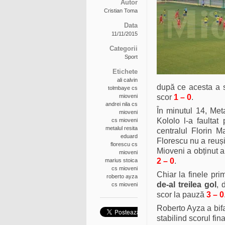
Autor
Cristian Toma
Data
11/11/2015
Categorii
Sport
Etichete
ali calvin
după ce acesta a s
tolmbaye cs
mioveni
scor
1 – 0
.
andrei nila cs
În minutul 14, Met
mioveni
Kololo l-a faultat
cs mioveni
metalul resita
centralul Florin M
eduard
Florescu nu a reuși
florescu cs
Mioveni a obținut a
mioveni
2 – 0
.
marius stoica
cs mioveni
Chiar la finele pr
roberto ayza
de-al treilea gol
, 
cs mioveni
scor la pauză
3 – 0
Roberto Ayza a bif
stabilind scorul fina