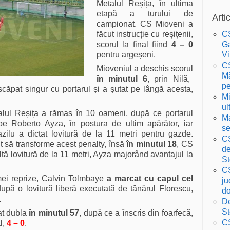
Metalul Reșița, în ultima
etapă a turului de
Arti
campionat. CS Mioveni a
făcut instrucție cu reșițenii,
CS
scorul la final fiind
4 – 0
Ga
pentru argeșeni.
Vi
CS
Mioveniul a deschis scorul
Mă
în minutul 6
, prin Nilă,
pe
căpat singur cu portarul și a șutat pe lângă acesta,
Mi
ul
alul Reșița a rămas în 10 oameni, după ce portarul
Ma
 pe Roberto Ayza, în postura de ultim apărător, iar
se
azilu a dictat lovitură de la 11 metri pentru gazde.
CS
t să transforme acest penalty, însă
în minutul 18
, CS
de
ltă lovitură de la 11 metri, Ayza majorând avantajul la
St
CS
imei reprize, Calvin Tolmbaye
a marcat cu capul cel
ju
după o lovitură liberă executată de tânărul Florescu,
do
.
De
St
at dubla
în minutul 57
, după ce a înscris din foarfecă,
CS
l,
4 – 0
.