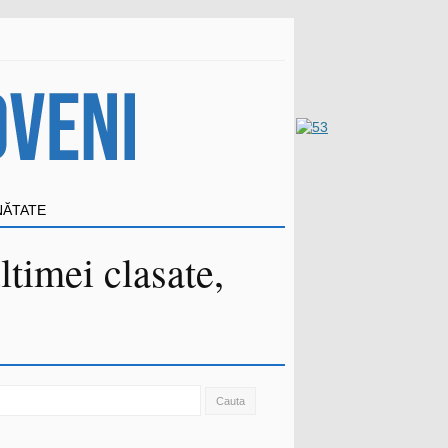
NĂTATE
ltimei clasate,
ch