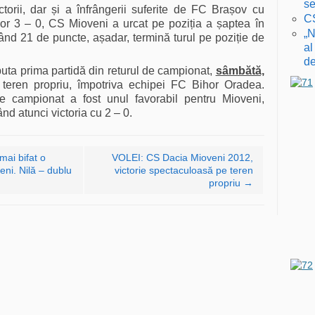
se
ctorii, dar și a înfrângerii suferite de FC Brașov cu
CS
or 3 – 0, CS Mioveni a urcat pe poziția a șaptea în
„N
nd 21 de puncte, așadar, termină turul pe poziție de
al
de
uta prima partidă din returul de campionat,
sâmbătă,
 teren propriu, împotriva echipei FC Bihor Oradea.
de campionat a fost unul favorabil pentru Mioveni,
nd atunci victoria cu 2 – 0.
mai bifat o
VOLEI: CS Dacia Mioveni 2012,
eni. Nilă – dublu
victorie spectaculoasă pe teren
propriu
→