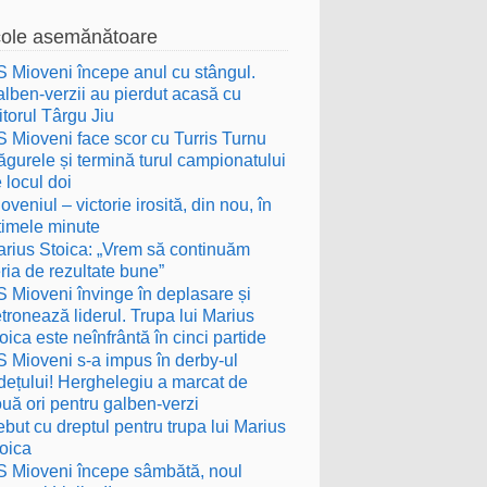
cole asemănătoare
 Mioveni începe anul cu stângul.
lben-verzii au pierdut acasă cu
itorul Târgu Jiu
 Mioveni face scor cu Turris Turnu
gurele și termină turul campionatului
 locul doi
oveniul – victorie irosită, din nou, în
timele minute
rius Stoica: „Vrem să continuăm
ria de rezultate bune”
 Mioveni învinge în deplasare și
tronează liderul. Trupa lui Marius
oica este neînfrântă în cinci partide
 Mioveni s-a impus în derby-ul
dețului! Herghelegiu a marcat de
uă ori pentru galben-verzi
but cu dreptul pentru trupa lui Marius
oica
 Mioveni începe sâmbătă, noul