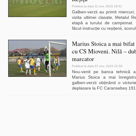
Publicat la data 11 nov. 2015 19:51
Galben-verzii au primit miercuri
vizita ultimei clasate, Metalul Re
etapă a turului de campionat.
făcut instrucție cu reșițenii, scorul 
Marius Stoica a mai bifat 
cu CS Mioveni. Nilă – du
marcator
Publicat la data 07 nov. 2015 22:59
Nou-venit pe banca tehnică 
Marius Stoica a mai înregistr
galben-verzii obținând o victor
deplasare la FC Caransebeș 191