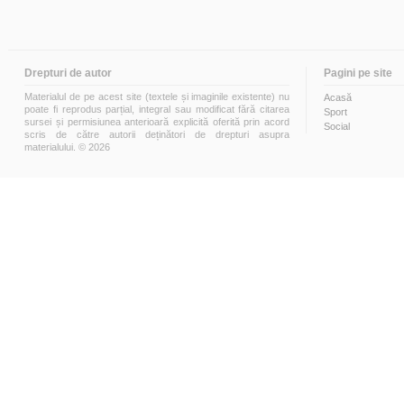
Drepturi de autor
Pagini pe site
Materialul de pe acest site (textele și imaginile existente) nu
Acasă
poate fi reprodus parțial, integral sau modificat fără citarea
Sport
sursei și permisiunea anterioară explicită oferită prin acord
Social
scris de către autorii deținători de drepturi asupra
materialului. © 2026