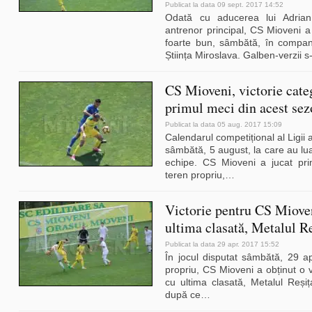
Publicat la data 09 sept. 2017 14:52
Odată cu aducerea lui Adria
antrenor principal, CS Mioveni a
foarte bun, sâmbătă, în compan
Știința Miroslava. Galben-verzii 
CS Mioveni, victorie cate
primul meci din acest se
Publicat la data 05 aug. 2017 15:09
Calendarul competițional al Ligii 
sâmbătă, 5 august, la care au lua
echipe. CS Mioveni a jucat pri
teren propriu,
…
Victorie pentru CS Miove
ultima clasată, Metalul R
Publicat la data 29 apr. 2017 15:52
În jocul disputat sâmbătă, 29 ap
propriu, CS Mioveni a obținut o vi
cu ultima clasată, Metalul Reșiț
după ce
…