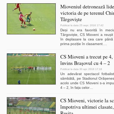
Mioveniul detronează lide
victoria de pe terenul Chi
Târgoviște
Publicat la data 25 sept. 2016 17:42
Deși nu era favorită în meci
Târgoviște, CS Mioveni a reuși
în deplasare la cea care până 
prima poziție în clasament.
…
CS Mioveni a trecut pe 4,
învins Brașovul cu 4 – 2
Publicat la data 30 apr. 2016 17:18
Un adevărat spectacol fotbalis
sâmbătă, pe Stadionul Orășenes
acolo unde CS Mioveni s-a impu
4 – 2, în fața celor
…
CS Mioveni, victorie la sc
împotriva ultimei clasate
Reșița