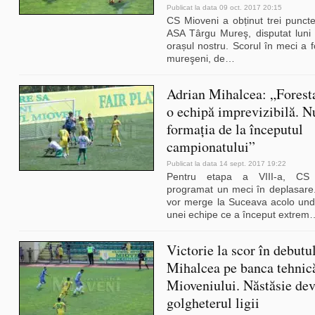
Publicat la data 09 oct. 2017 20:15
CS Mioveni a obținut trei puncte
ASA Târgu Mureş, disputat luni 
orașul nostru. Scorul în meci a 
mureşeni, de
…
Adrian Mihalcea: „Forest
o echipă imprevizibilă. N
formația de la începutul
campionatului”
Publicat la data 14 sept. 2017 19:22
Pentru etapa a VIII-a, CS
programat un meci în deplasare.
vor merge la Suceava acolo und
unei echipe ce a început extrem
Victorie la scor în debutul
Mihalcea pe banca tehnic
Mioveniului. Năstăsie de
golgheterul ligii