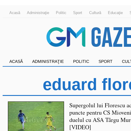
Acasă
Administraţie
Politic
Sport
Cultură
Educaţie
ACASĂ
ADMINISTRAŢIE
POLITIC
SPORT
CUL
eduard flo
Supergolul lui Florescu a
puncte pentru CS Mioveni
duelul cu ASA Târgu Mur
[VIDEO]