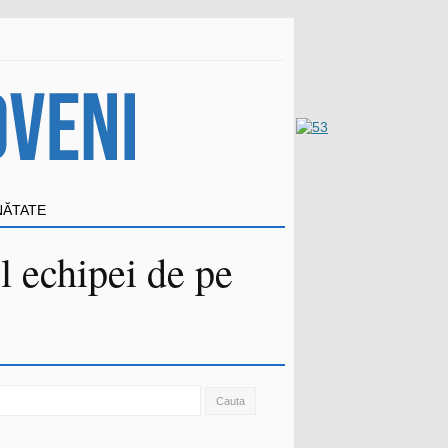
NĂTATE
 echipei de pe
ch