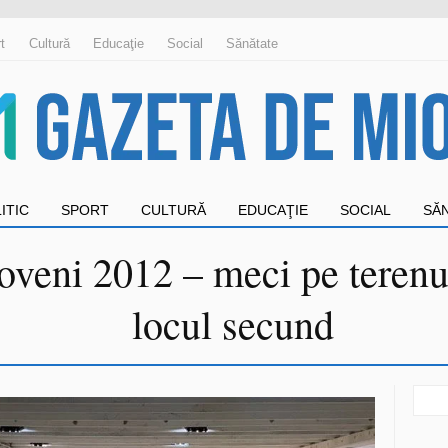
t
Cultură
Educaţie
Social
Sănătate
ITIC
SPORT
CULTURĂ
EDUCAŢIE
SOCIAL
SĂ
veni 2012 – meci pe terenul
locul secund
Sear
for: