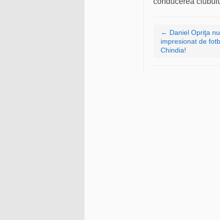
conducerea clubului
Navigare articole
←
Daniel Opriţa nu
impresionat de fotb
Chindia!