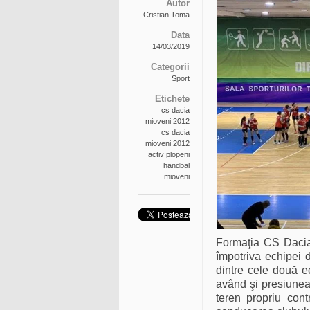
Autor
Cristian Toma
Data
14/03/2019
Categorii
Sport
Etichete
cs dacia
mioveni 2012
cs dacia
mioveni 2012
activ plopeni
handbal
mioveni
Formaţia CS Dacia
împotriva echipei 
dintre cele două e
având şi presiunea 
teren propriu con