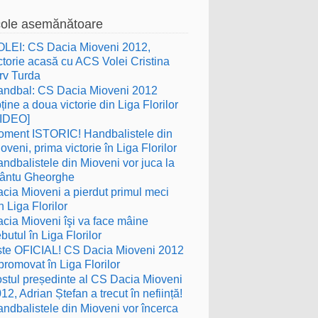
cole asemănătoare
LEI: CS Dacia Mioveni 2012,
ctorie acasă cu ACS Volei Cristina
rv Turda
ndbal: CS Dacia Mioveni 2012
ține a doua victorie din Liga Florilor
VIDEO]
ment ISTORIC! Handbalistele din
oveni, prima victorie în Liga Florilor
ndbalistele din Mioveni vor juca la
fântu Gheorghe
cia Mioveni a pierdut primul meci
n Liga Florilor
cia Mioveni îşi va face mâine
butul în Liga Florilor
te OFICIAL! CS Dacia Mioveni 2012
promovat în Liga Florilor
stul președinte al CS Dacia Mioveni
12, Adrian Ștefan a trecut în neființă!
ndbalistele din Mioveni vor încerca