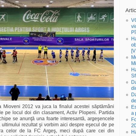
Arti
VO
vi
Pî
Ha
ob
[
Mo
Mi
Ha
S
Da
di
Da
de
 Mioveni 2012 va juca la finalul acestei săptămâni
Es
de pe locul doi din clasament, Activ Plopeni. Partida
a 
chipe se anunţă una foarte interesantă, argeşencele
Fo
ultimului rezultat şi vorbim aici despre eşecul de pe
20
tra celor de la FC Argeş, meci după care cei din
Ha