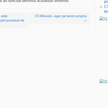
 au solicitat demisia actualului antrenor.
pr
CS
te
 este
CS Mioveni, eşec pe teren propriu
alul practicat de
→