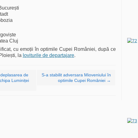
București
tadt
obozia
goviște
atea Cluj
ificat, cu emoții în optimile Cupei României, după ce
Ploiești, la
loviturile de departajare
.
 deplasarea de
S-a stabilit adversara Mioveniului în
chipa Luminiței
optimile Cupei României
→