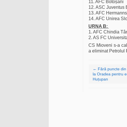
11. AFC Botoșani
12. ASC Juventus 
13. AFC Hermanns
14. AFC Unirea Sl
URNA B:
1. AFC Chindia Târ
2. AS FC Universit
CS Mioveni s-a cal
a eliminat Petrolul 
Navigare articole
←
Fără puncte din
la Oradea pentru e
Huțupan