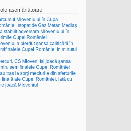
cole asemănătoare
rcursul Mioveniului în Cupa
mâniei, stopat de Gaz Metan Mediaș
a stabilit adversara Mioveniului în
timile Cupei României
oveniul a pierdut șansa calificării în
mifinalele Cupei României în minutul
1
ercuri, CS Mioveni își joacă șansa
ntru semifinalele Cupei României
au tras la sorți meciurile din sferturile
 finală ale Cupei României. Iată cu
ne joacă Mioveniul