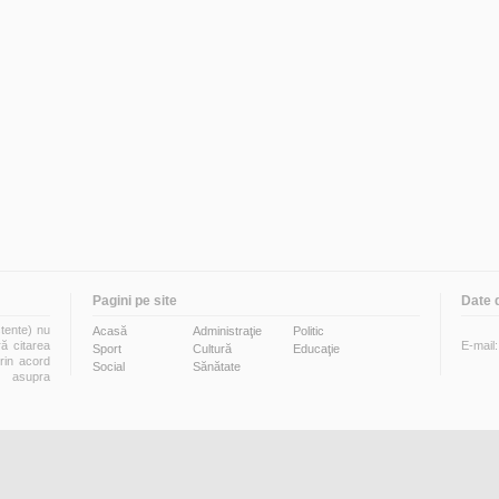
Pagini pe site
Date 
stente) nu
Acasă
Administraţie
Politic
ră citarea
E-mail
Sport
Cultură
Educaţie
prin acord
Social
Sănătate
i asupra