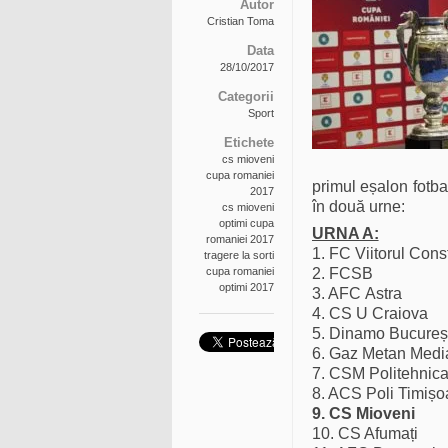
Autor
Cristian Toma
Data
28/10/2017
Categorii
Sport
Etichete
cs mioveni
cupa romaniei
primul eșalon fotbal
2017
în două urne:
cs mioveni
optimi cupa
URNA A:
romaniei 2017
1. FC Viitorul Cons
tragere la sorti
cupa romaniei
2. FCSB
optimi 2017
3. AFC Astra
4. CS U Craiova
5. Dinamo Bucureșt
6. Gaz Metan Medi
7. CSM Politehnica
8. ACS Poli Timișo
9. CS Mioveni
10. CS Afumați