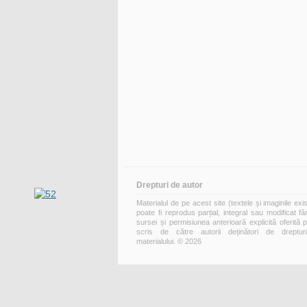
Drepturi de autor
Materialul de pe acest site (textele și imaginile exi
poate fi reprodus parțial, integral sau modificat fă
sursei și permisiunea anterioară explicită oferită 
scris de către autorii deținători de dreptur
materialului. © 2026