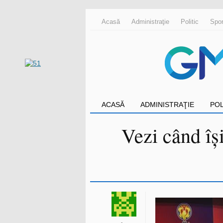
Acasă
Administraţie
Politic
Spor
ACASĂ
ADMINISTRAŢIE
POL
Vezi când îș