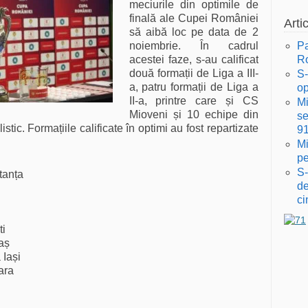
meciurile din optimile de
finală ale Cupei României
Arti
să aibă loc pe data de 2
noiembrie. În cadrul
Pa
acestei faze, s-au calificat
Ro
două formații de Liga a III-
S-
a, patru formații de Liga a
op
II-a, printre care și CS
Mi
Mioveni și 10 echipe din
se
istic. Formațiile calificate în optimi au fost repartizate
9
Mi
pe
S-
tanța
de
ci
i
aș
 Iași
ara