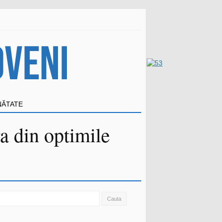
NĂTATE
a din optimile
ch