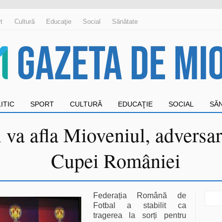
t
Cultură
Educaţie
Social
Sănătate
ITIC
SPORT
CULTURĂ
EDUCAŢIE
SOCIAL
SĂ
i va afla Mioveniul, adversar
Cupei României
Sear
Federația Română de
for:
Fotbal a stabilit ca
tragerea la sorți pentru