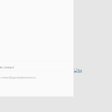
de contact
: contact@gazetademioveni.ro