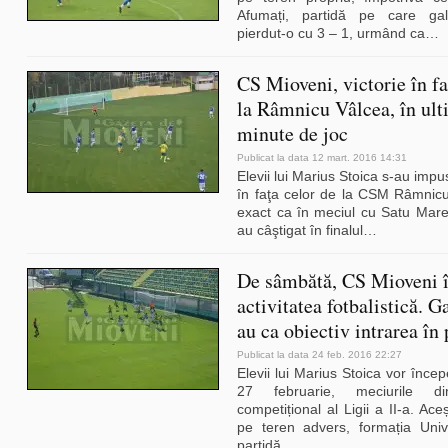
Afumați, partidă pe care gal
pierdut-o cu 3 – 1, urmând ca
…
CS Mioveni, victorie în fa
la Râmnicu Vâlcea, în ult
minute de joc
Publicat la data 12 mart. 2016 14:31
Elevii lui Marius Stoica s-au impu
în faţa celor de la CSM Râmnicu
exact ca în meciul cu Satu Mare,
au câştigat în finalul
…
De sâmbătă, CS Mioveni î
activitatea fotbalistică. G
au ca obiectiv intrarea în 
Publicat la data 24 feb. 2016 22:27
Elevii lui Marius Stoica vor înc
27 februarie, meciurile d
competițional al Ligii a II-a. Aceș
pe teren advers, formația Unive
partidă
…