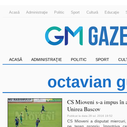
Acasă
Administraţie
Politic
Sport
Cultură
Educaţie
ACASĂ
ADMINISTRAŢIE
POLITIC
SPORT
CUL
octavian 
CS Mioveni s-a impus în 
Unirea Bascov
Publicat la data 28 iul. 2016 19:52
CS Mioveni a disputat miercuri
pe teren propriu, împotriva c