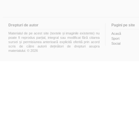
Drepturi de autor
Pagini pe site
Materialul de pe acest site (textele și imaginile existente) nu
Acasă
poate fi reprodus parțial, integral sau modificat fără citarea
Sport
sursei și permisiunea anterioară explicită oferită prin acord
Social
scris de către autorii deținători de drepturi asupra
materialului. © 2026