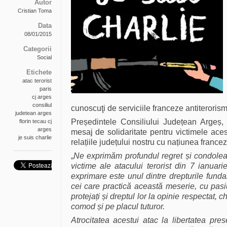
Autor
Cristian Toma
Data
08/01/2015
Categorii
Social
Etichete
atac terorist
paris
cj arges
consiliul
cunoscuţi de serviciile franceze antiterorism
judetean arges
Președintele Consiliului Județean Argeș,
florin tecau cj
arges
mesaj de solidaritate pentru victimele aces
je suis charlie
relațiile județului nostru cu națiunea francez
„
Ne exprimăm profundul regret și condoleanț
victime ale atacului terorist din 7 ianuari
exprimare este unul dintre drepturile funda
cei care practică această meserie, cu pasiu
protejați și dreptul lor la opinie respectat,
comod și pe placul tuturor.
Atrocitatea acestui atac la libertatea pr