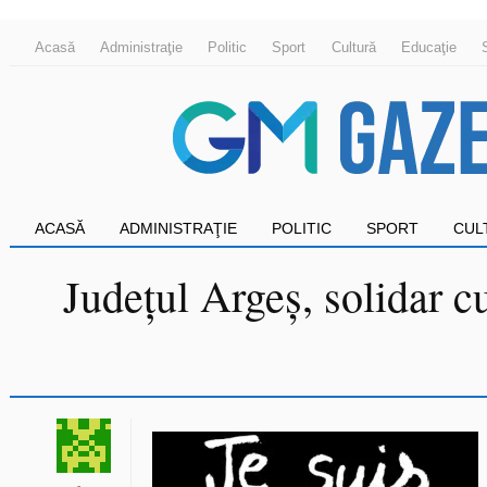
Acasă
Administraţie
Politic
Sport
Cultură
Educaţie
ACASĂ
ADMINISTRAŢIE
POLITIC
SPORT
CUL
Județul Argeș, solidar cu