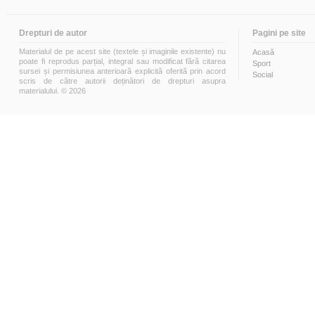
Drepturi de autor
Pagini pe site
Materialul de pe acest site (textele și imaginile existente) nu
Acasă
poate fi reprodus parțial, integral sau modificat fără citarea
Sport
sursei și permisiunea anterioară explicită oferită prin acord
Social
scris de către autorii deținători de drepturi asupra
materialului. © 2026