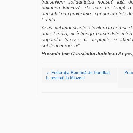
transmitem solidaritatea noastră față de
națiunea franceză, de care ne leagă o 
deosebit prin proiectele și parteneriatele de
Franța.
Acest act terorist este o lovitură la adresa 
doar Franța, ci întreaga comunitate intern
poporului francez, ci drepturile și libert
cetățeni europeni
”.
Președintele Consiliului Județean Argeș
Navigare articole
←
Federația Română de Handbal,
Prim
în ședință la Mioveni