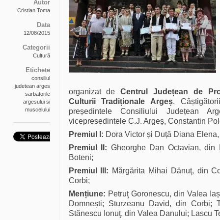
Autor
Cristian Toma
Data
12/08/2015
Categorii
Cultură
Etichete
consiliul
judetean arges
organizat de
Centrul Județean de Pr
sarbatorile
Culturii Tradiționale Argeș
. Câștigător
argesului si
muscelului
președintele Consiliului Județean A
vicepresedintele C.J. Argeș, Constantin P
Premiul I:
Dora Victor și Duță Diana Elena, 
Premiul II:
Gheorghe Dan Octavian, din D
Boteni;
Premiul III:
Mărgărita Mihai Dănuţ, din Cor
Corbi;
Mențiune:
Petruţ Goronescu, din Valea Iașu
Domnești; Sturzeanu David, din Corbi; Tr
Stănescu Ionuţ, din Valea Danului; Lascu Te