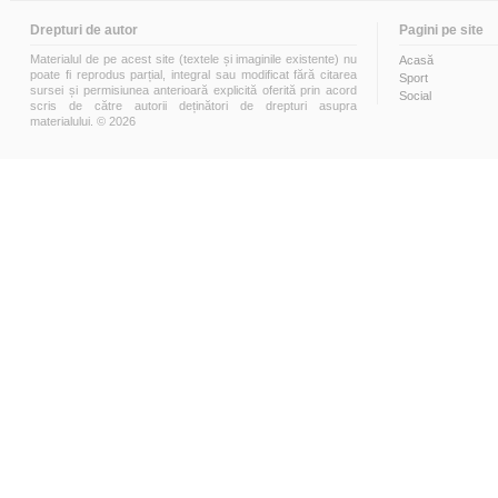
Drepturi de autor
Pagini pe site
Materialul de pe acest site (textele și imaginile existente) nu
Acasă
poate fi reprodus parțial, integral sau modificat fără citarea
Sport
sursei și permisiunea anterioară explicită oferită prin acord
Social
scris de către autorii deținători de drepturi asupra
materialului. © 2026