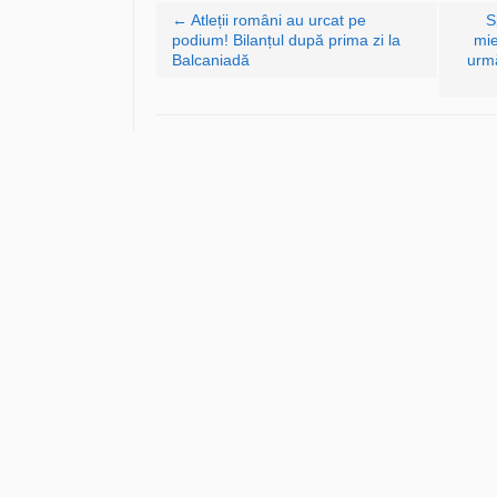
Navigare articole
←
Atleții români au urcat pe
S
podium! Bilanțul după prima zi la
mie
Balcaniadă
urmă