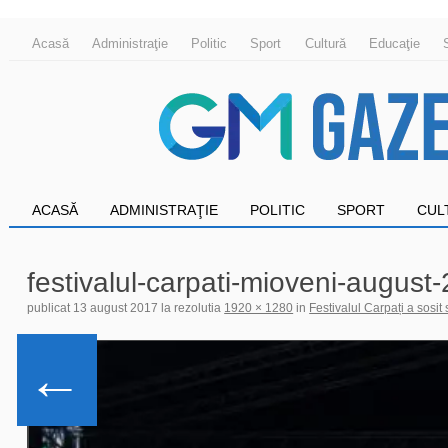
Acasă
Administraţie
Politic
Sport
Cultură
Educaţie
ACASĂ
ADMINISTRAŢIE
POLITIC
SPORT
CUL
festivalul-carpati-mioveni-august
publicat
13 august 2017
la rezolutia
1920 × 1280
in
Festivalul Carpați a sosit
←