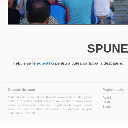
SPUNE
Trebuie sa te
autentifici
pentru a putea participa la dezbatere.
Drepturi de autor
Pagini pe site
Materialul de pe acest site (textele și imaginile existente) nu
Acasă
poate fi reprodus parțial, integral sau modificat fără citarea
Sport
sursei și permisiunea anterioară explicită oferită prin acord
Social
scris de către autorii deținători de drepturi asupra
materialului. © 2026