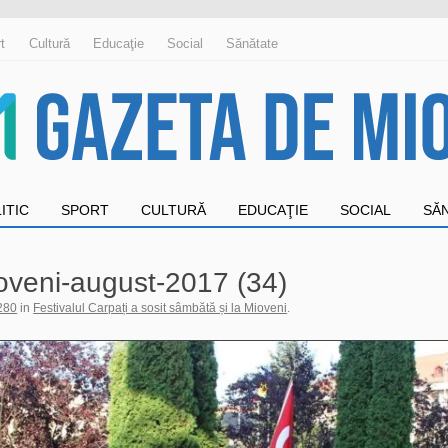
t
Cultură
Educaţie
Social
Sănătate
ITIC
SPORT
CULTURĂ
EDUCAŢIE
SOCIAL
SĂ
mioveni-august-2017 (34)
280
in
Festivalul Carpați a sosit sâmbătă și la Mioveni
.