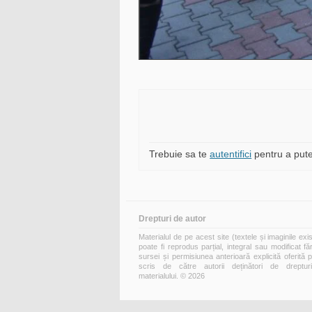
Trebuie sa te
autentifici
pentru a pute
Drepturi de autor
Materialul de pe acest site (textele și imaginile exi
poate fi reprodus parțial, integral sau modificat fă
sursei și permisiunea anterioară explicită oferită 
scris de către autorii deținători de dreptur
materialului. © 2026