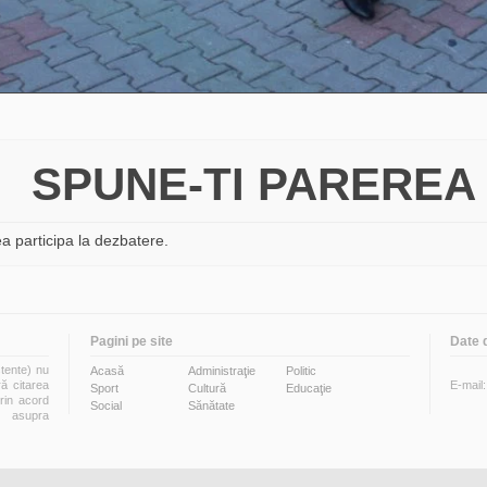
SPUNE-TI PAREREA
a participa la dezbatere.
Pagini pe site
Date 
stente) nu
Acasă
Administraţie
Politic
ră citarea
E-mail
Sport
Cultură
Educaţie
prin acord
Social
Sănătate
i asupra