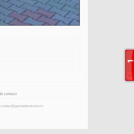
de contact
: contact@gazetademioveni.ro