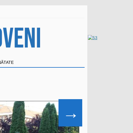
NĂTATE
→