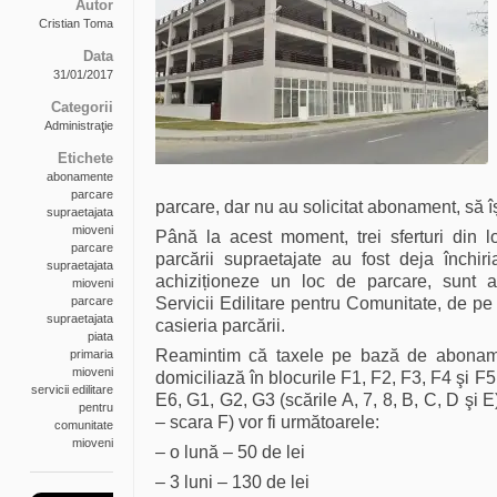
Autor
Cristian Toma
Data
31/01/2017
Categorii
Administraţie
Etichete
abonamente
parcare
parcare, dar nu au solicitat abonament, să î
supraetajata
mioveni
Până la acest moment, trei sferturi din lo
parcare
parcării supraetajate au fost deja închir
supraetajata
achiziționeze un loc de parcare, sunt aș
mioveni
parcare
Servicii Edilitare pentru Comunitate, de pe 
supraetajata
casieria parcării.
piata
Reamintim că taxele pe bază de abonam
primaria
mioveni
domiciliază în blocurile F1, F2, F3, F4 şi F5
servicii edilitare
E6, G1, G2, G3 (scările A, 7, 8, B, C, D şi
pentru
– scara F) vor fi următoarele:
comunitate
mioveni
– o lună – 50 de lei
– 3 luni – 130 de lei