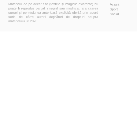
Materialul de pe acest site (textele și imaginile existente) nu
Acasă
poate fi reprodus parțial, integral sau modificat fără citarea
Sport
sursei și permisiunea anterioară explicită oferită prin acord
Social
scris de către autorii deținători de drepturi asupra
materialului. © 2026