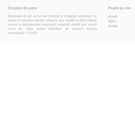
Drepturi de autor
Pagini pe site
Materialul de pe acest site (textele și imaginile existente) nu
Acasă
poate fi reprodus parțial, integral sau modificat fără citarea
Sport
sursei și permisiunea anterioară explicită oferită prin acord
Social
scris de către autorii deținători de drepturi asupra
materialului. © 2026