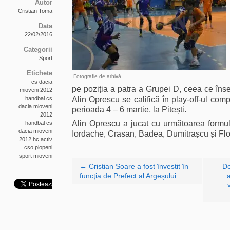
Autor
Cristian Toma
Data
22/02/2016
Categorii
Sport
Etichete
Fotografie de arhivă
cs dacia
pe poziția a patra a Grupei D, ceea ce îns
mioveni 2012
handbal cs
Alin Oprescu se califică în play-off-ul comp
dacia mioveni
perioada 4 – 6 martie, la Pitești.
2012
Alin Oprescu a jucat cu următoarea formu
handbal cs
dacia mioveni
Iordache, Crasan, Badea, Dumitrașcu și Flo
2012 hc activ
cso plopeni
sport mioveni
Navigare articole
←
Cristian Soare a fost învestit în
De
funcţia de Prefect al Argeşului