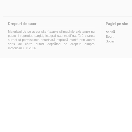
Drepturi de autor
Pagini pe site
Materialul de pe acest site (textele și imaginile existente) nu
Acasă
poate fi reprodus parțial, integral sau modificat fără citarea
Sport
sursei și permisiunea anterioară explicită oferită prin acord
Social
scris de către autorii deținători de drepturi asupra
materialului. © 2026