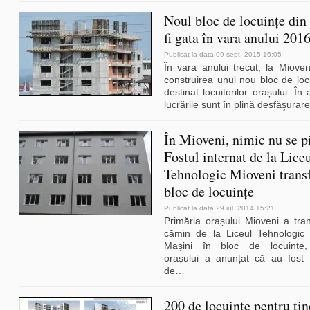
Noul bloc de locuințe din
fi gata în vara anului 201
Publicat la data 09 sept. 2015 16:05
În vara anului trecut, la Miove
construirea unui nou bloc de loc
destinat locuitorilor orașului. Î
lucrările sunt în plină desfăşurare
În Mioveni, nimic nu se p
Fostul internat de la Lice
Tehnologic Mioveni trans
bloc de locuințe
Publicat la data 29 iul. 2014 15:21
Primăria orașului Mioveni a tran
cămin de la Liceul Tehnologic 
Mașini în bloc de locuințe, 
orașului a anunțat că au fost
de
…
200 de locuinţe pentru tin