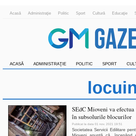
Acasă
Administraţie
Politic
Sport
Cultură
Educaţie
ACASĂ
ADMINISTRAŢIE
POLITIC
SPORT
CUL
locui
SEdC Mioveni va efectua v
în subsolurile blocurilor
Publicat la data 01 nov. 2021 19:51
Societatea Servicii Edilitare pe
Mioveni anunță că, începând