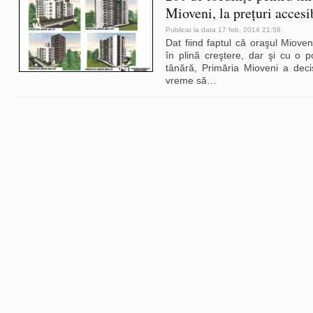
Mioveni, la preţuri accesi
Publicat la data 17 feb. 2014 21:58
Dat fiind faptul că oraşul Miove
în plină creştere, dar şi cu o p
tânără, Primăria Mioveni a deci
vreme să
…