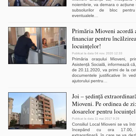
noiembrie, va demara o acțiune d
subsolurilor de bloc pent
eventualele
…
Primăria Mioveni acordă 
financiar pentru încălzire
locuinţelor!
Publicat la data 04 nov. 2020 12:33
Primăria orașului Mioveni, pri
Asistență Socială, informează că
de 20.11.2020, va primi de la cet
documentele justificative în ved
ajutorului pentru
…
Joi – ședință extraordinar
Mioveni. Pe ordinea de zi:
dosarelor pentru locuințe
Publicat la data 11 mai 2017 9:29
Consiliul Local Mioveni se va într
începând cu ora 17.00, 
extraordinară, în care se va dez