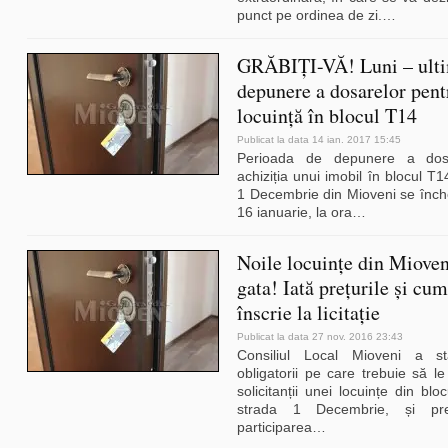
punct pe ordinea de zi.
…
GRĂBIȚI-VĂ! Luni – ulti
depunere a dosarelor pent
locuință în blocul T14
Publicat la data 14 ian. 2017 15:45
Perioada de depunere a dosa
achiziția unui imobil în blocul T
1 Decembrie din Mioveni se înch
16 ianuarie, la ora
…
Noile locuințe din Mioven
gata! Iată prețurile și cum
înscrie la licitație
Publicat la data 27 nov. 2016 23:43
Consiliul Local Mioveni a stabi
obligatorii pe care trebuie să l
solicitanții unei locuințe din bl
strada 1 Decembrie, și preț
participarea
…