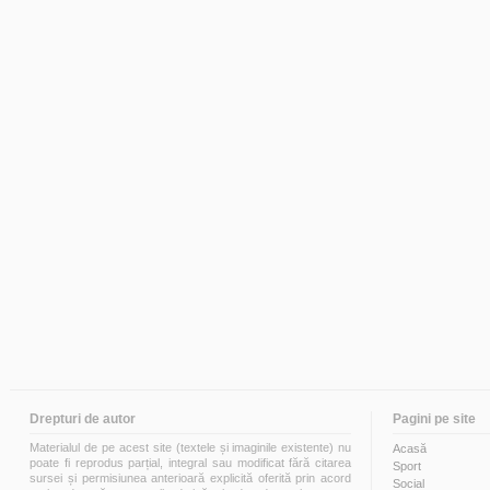
Drepturi de autor
Pagini pe site
Materialul de pe acest site (textele și imaginile existente) nu
Acasă
poate fi reprodus parțial, integral sau modificat fără citarea
Sport
sursei și permisiunea anterioară explicită oferită prin acord
Social