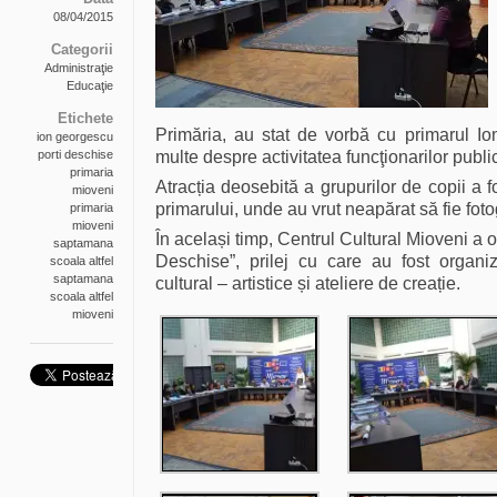
08/04/2015
Categorii
Administraţie
Educaţie
Etichete
Primăria, au stat de vorbă cu primarul I
ion georgescu
porti deschise
multe despre activitatea funcţionarilor public
primaria
Atracția deosebită a grupurilor de copii a f
mioveni
primarului, unde au vrut neapărat să fie fotog
primaria
mioveni
În același timp, Centrul Cultural Mioveni a
saptamana
Deschise”, prilej cu care au fost organ
scoala altfel
saptamana
cultural – artistice și ateliere de creație.
scoala altfel
mioveni