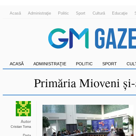
Acasă
Administraţie
Politic
Sport
Cultură
Educaţie
ACASĂ
ADMINISTRAŢIE
POLITIC
SPORT
CUL
Primăria Mioveni și-a
Autor
Cristian Toma
Data