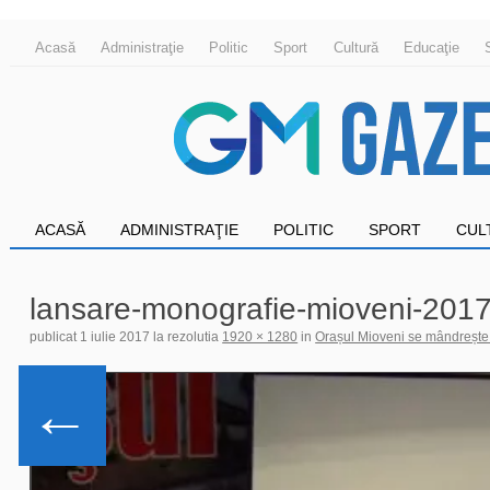
Acasă
Administraţie
Politic
Sport
Cultură
Educaţie
ACASĂ
ADMINISTRAŢIE
POLITIC
SPORT
CUL
lansare-monografie-mioveni-2017
publicat
1 iulie 2017
la rezolutia
1920 × 1280
in
Orașul Mioveni se mândrește 
←