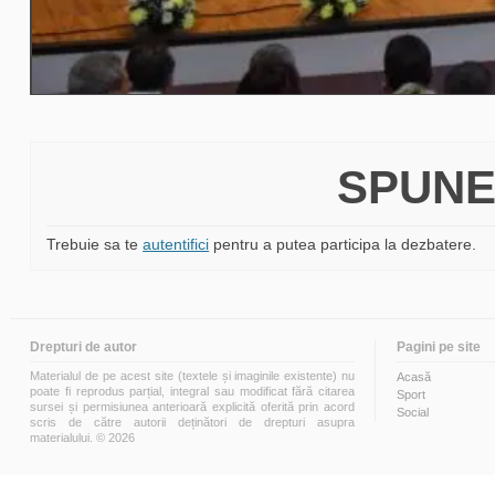
SPUNE
Trebuie sa te
autentifici
pentru a putea participa la dezbatere.
Drepturi de autor
Pagini pe site
Materialul de pe acest site (textele și imaginile existente) nu
Acasă
poate fi reprodus parțial, integral sau modificat fără citarea
Sport
sursei și permisiunea anterioară explicită oferită prin acord
Social
scris de către autorii deținători de drepturi asupra
materialului. © 2026