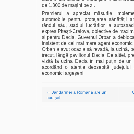
de 1.300 de maşini pe zi.
Premierul a apreciat măsurile impleme
automobile pentru protejarea sănătății an
rândul său, stadiul lucrărilor la autostra
expres Pitești-Craiova, obiective de maxim
și pentru Dacia. Guvernul Orban a deblocat 
insistent de cel mai mare agent economic 
Orban a avut ocazia să revadă, la uzină, p
trecut, lângă pavilionul Dacia. De altfel, pr
vizită la uzina Dacia în mai puțin de un
acordând o atenție deosebită județului 
economici argeșeni.
Navigare articole
←
Jandarmeria Română are un
C
nou şef