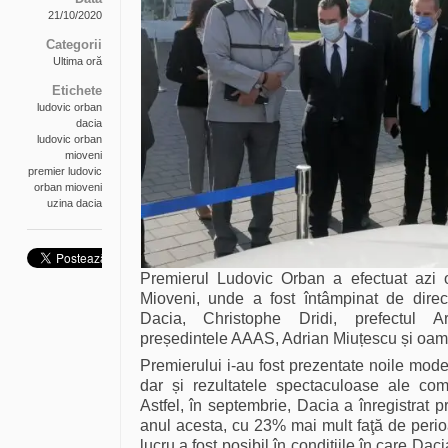
21/10/2020
Categorii
Ultima oră
Etichete
ludovic orban
dacia
ludovic orban
mioveni
premier ludovic
orban mioveni
uzina dacia
Premierul Ludovic Orban a efectuat azi o
Mioveni, unde a fost întâmpinat de direc
Dacia, Christophe Dridi, prefectul A
președintele AAAS, Adrian Miuțescu și oamen
Premierului i-au fost prezentate noile mod
dar și rezultatele spectaculoase ale com
Astfel, în septembrie, Dacia a înregistrat 
anul acesta, cu 23% mai mult faţă de perio
lucru a fost posibil în condiţiile în care Dac