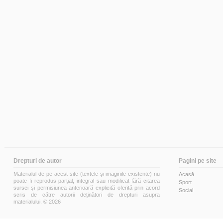
Drepturi de autor
Pagini pe site
Materialul de pe acest site (textele și imaginile existente) nu
Acasă
poate fi reprodus parțial, integral sau modificat fără citarea
Sport
sursei și permisiunea anterioară explicită oferită prin acord
Social
scris de către autorii deținători de drepturi asupra
materialului. © 2026