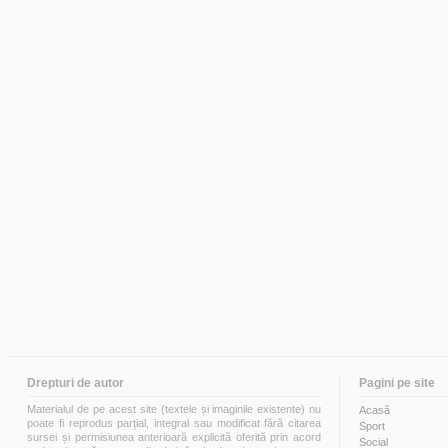
Drepturi de autor
Pagini pe site
Materialul de pe acest site (textele și imaginile existente) nu
Acasă
poate fi reprodus parțial, integral sau modificat fără citarea
Sport
sursei și permisiunea anterioară explicită oferită prin acord
Social