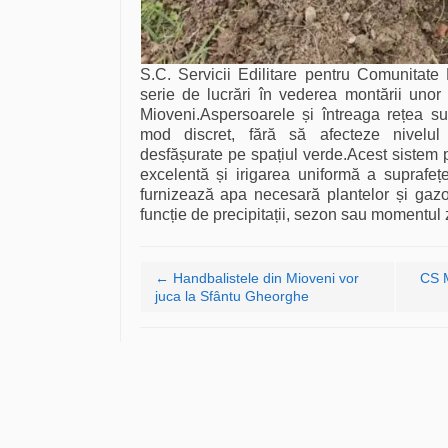
S.C. Servicii Edilitare pentru Comunitat
serie de lucrări în vederea montării unor 
Mioveni.Aspersoarele și întreaga rețea su
mod discret, fără să afecteze nivelul s
desfășurate pe spațiul verde.Acest sistem p
excelentă și irigarea uniformă a suprafețe
furnizează apa necesară plantelor și gazon
funcție de precipitații, sezon sau momentul z
Navigare articole
←
Handbalistele din Mioveni vor
CS M
juca la Sfântu Gheorghe