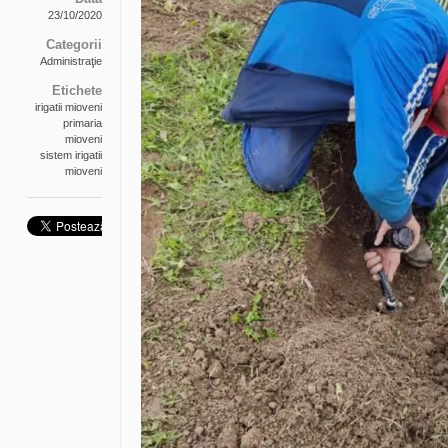
23/10/2020
Categorii
Administraţie
Etichete
irigatii mioveni
primaria
mioveni
sistem irigatii
mioveni