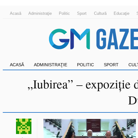
Acasă
Administraţie
Politic
Sport
Cultură
Educaţie
ACASĂ
ADMINISTRAŢIE
POLITIC
SPORT
CUL
„Iubirea” – expoziție d
D