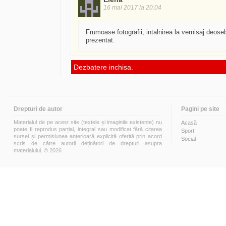
16 mai 2017 la 20:04
Frumoase fotografii, intalnirea la vernisaj deosebi
prezentat.
Dezbatere inchisa.
Drepturi de autor
Pagini pe site
Materialul de pe acest site (textele și imaginile existente) nu
Acasă
poate fi reprodus parțial, integral sau modificat fără citarea
Sport
sursei și permisiunea anterioară explicită oferită prin acord
Social
scris de către autorii deținători de drepturi asupra
materialului. © 2026