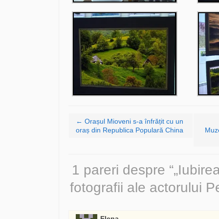
Navigare articole
←
Orașul Mioveni s-a înfrățit cu un
oraș din Republica Populară China
Muze
1 pareri despre “
„Iubire
fotografii ale actorului 
Elena