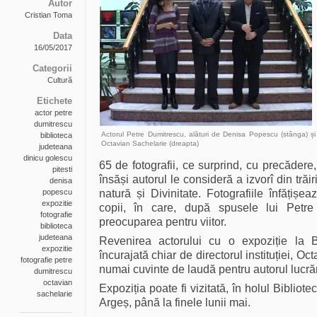
Autor
Cristian Toma
Data
16/05/2017
Categorii
Cultură
Etichete
actor petre
dumitrescu
Actorul Petre Dumitrescu, alături de Denisa Popescu (stânga) și
biblioteca
Octavian Sachelarie (dreapta)
judeteana
dinicu golescu
65 de fotografii, ce surprind, cu precădere
pitesti
însăși autorul le consideră a izvorî din trăir
denisa
popescu
natură și Divinitate. Fotografiile înfățișe
expozitie
copii, în care, după spusele lui Petr
fotografie
preocuparea pentru viitor.
biblioteca
judeteana
Revenirea actorului cu o expoziție la B
expozitie
încurajată chiar de directorul instituției, O
fotografie petre
numai cuvinte de laudă pentru autorul lucrăr
dumitrescu
octavian
Expoziția poate fi vizitată, în holul Bibliote
sachelarie
Argeș, până la finele lunii mai.