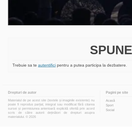
SPUNE
Trebuie sa te
autentifici
pentru a putea participa la dezbatere.
Drepturi de autor
Pagini pe site
Materialul de pe acest site (textele și imaginile existente) nu
Acasă
poate fi reprodus parțial, integral sau modificat fără citarea
Sport
sursei și permisiunea anterioară explicită oferită prin acord
Social
scris de către autorii deținători de drepturi asupra
materialului. © 2026