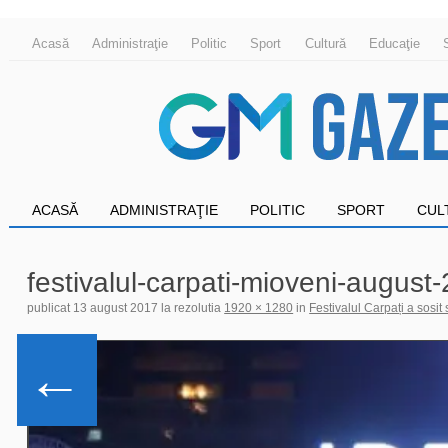
Acasă
Administraţie
Politic
Sport
Cultură
Educaţie
ACASĂ
ADMINISTRAŢIE
POLITIC
SPORT
CUL
festivalul-carpati-mioveni-august
publicat
13 august 2017
la rezolutia
1920 × 1280
in
Festivalul Carpați a sosit
←