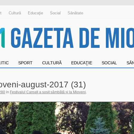
t
Cultură
Educaţie
Social
Sănătate
ITIC
SPORT
CULTURĂ
EDUCAŢIE
SOCIAL
SĂ
mioveni-august-2017 (31)
280
in
Festivalul Carpați a sosit sâmbătă și la Mioveni
.