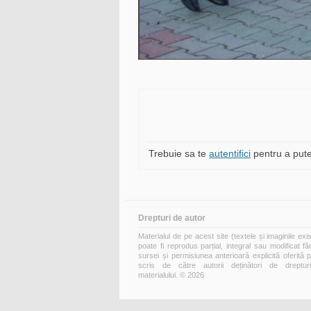
Trebuie sa te
autentifici
pentru a pute
Drepturi de autor
Materialul de pe acest site (textele și imaginile exi
poate fi reprodus parțial, integral sau modificat fă
sursei și permisiunea anterioară explicită oferită 
scris de către autorii deținători de dreptur
materialului. © 2026