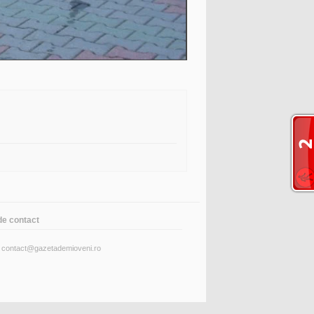
de contact
: contact@gazetademioveni.ro