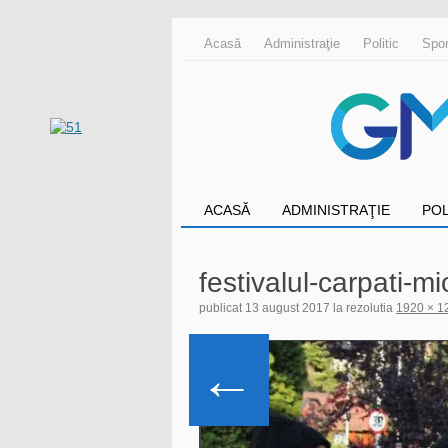
Acasă
Administraţie
Politic
Spor
ACASĂ
ADMINISTRAŢIE
POL
festivalul-carpati-
publicat
13 august 2017
la rezolutia
1920 × 1
←