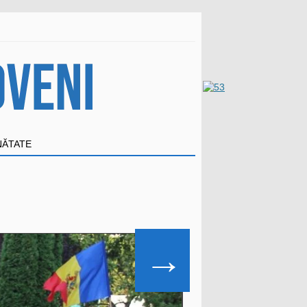
NĂTATE
→