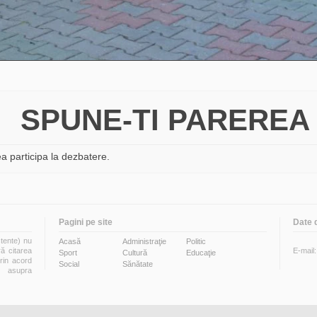
SPUNE-TI PAREREA
a participa la dezbatere.
Pagini pe site
Date 
stente) nu
Acasă
Administraţie
Politic
ră citarea
E-mail
Sport
Cultură
Educaţie
prin acord
Social
Sănătate
i asupra