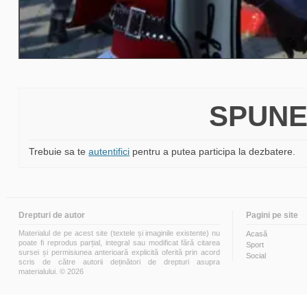
SPUNE
Trebuie sa te
autentifici
pentru a putea participa la dezbatere.
Drepturi de autor
Pagini pe site
Materialul de pe acest site (textele și imaginile existente) nu
Acasă
poate fi reprodus parțial, integral sau modificat fără citarea
Sport
sursei și permisiunea anterioară explicită oferită prin acord
Social
scris de către autorii deținători de drepturi asupra
materialului. © 2026