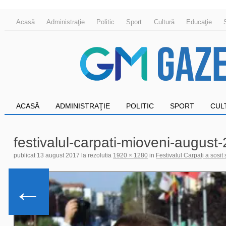
Acasă
Administraţie
Politic
Sport
Cultură
Educaţie
ACASĂ
ADMINISTRAŢIE
POLITIC
SPORT
CUL
festivalul-carpati-mioveni-august
publicat
13 august 2017
la rezolutia
1920 × 1280
in
Festivalul Carpați a sosit
←