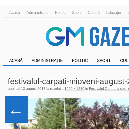
Acasă
Administraţie
Politic
Sport
Cultură
Educaţie
ACASĂ
ADMINISTRAŢIE
POLITIC
SPORT
CUL
festivalul-carpati-mioveni-august
publicat
13 august 2017
la rezolutia
1920 × 1280
in
Festivalul Carpați a sosit
←