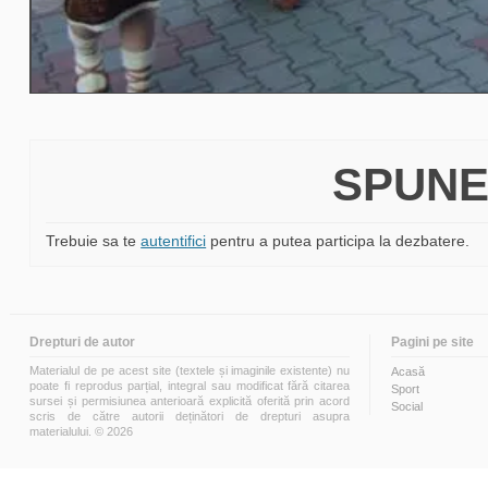
SPUNE
Trebuie sa te
autentifici
pentru a putea participa la dezbatere.
Drepturi de autor
Pagini pe site
Materialul de pe acest site (textele și imaginile existente) nu
Acasă
poate fi reprodus parțial, integral sau modificat fără citarea
Sport
sursei și permisiunea anterioară explicită oferită prin acord
Social
scris de către autorii deținători de drepturi asupra
materialului. © 2026