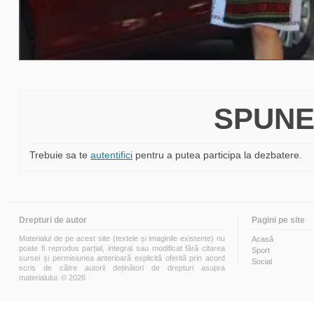
SPUNE
Trebuie sa te
autentifici
pentru a putea participa la dezbatere.
Drepturi de autor
Pagini pe site
Materialul de pe acest site (textele și imaginile existente) nu
Acasă
poate fi reprodus parțial, integral sau modificat fără citarea
Sport
sursei și permisiunea anterioară explicită oferită prin acord
Social
scris de către autorii deținători de drepturi asupra
materialului. © 2026