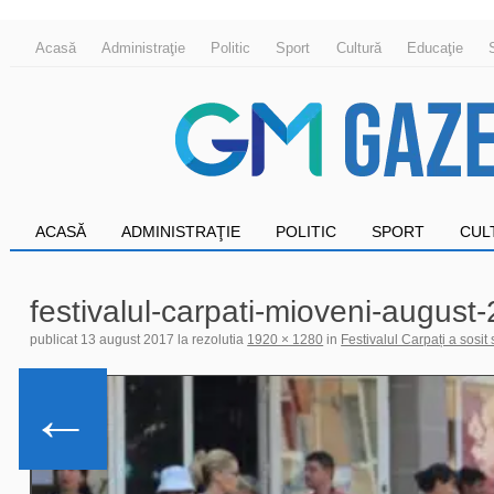
Acasă
Administraţie
Politic
Sport
Cultură
Educaţie
ACASĂ
ADMINISTRAŢIE
POLITIC
SPORT
CUL
festivalul-carpati-mioveni-august
publicat
13 august 2017
la rezolutia
1920 × 1280
in
Festivalul Carpați a sosit
←