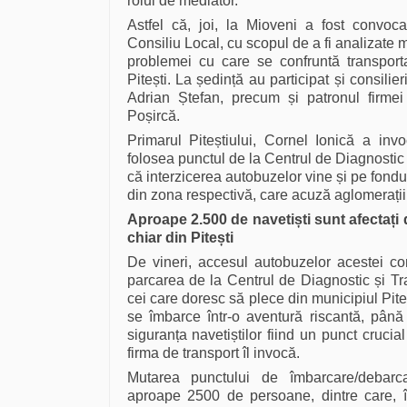
rolul de mediator.
Astfel că, joi, la Mioveni a fost convoc
Consiliu Local, cu scopul de a fi analizate m
problemei cu care se confruntă transport
Pitești. La ședință au participat și consilie
Adrian Ștefan, precum și patronul firme
Poșircă.
Primarul Piteștiului, Cornel Ionică a invo
folosea punctul de la Centrul de Diagnostic 
că interzicerea autobuzelor vine și pe fondul
din zona respectivă, care acuză aglomerații
Aproape 2.500 de navetiști sunt afectați 
chiar din Pitești
De vineri, accesul autobuzelor acestei com
parcarea de la Centrul de Diagnostic și Tra
cei care doresc să plece din municipiul Pite
se îmbarce într-o aventură riscantă, pân
siguranța navetiștilor fiind un punct cruci
firma de transport îl invocă.
Mutarea punctului de îmbarcare/debar
aproape 2500 de persoane, dintre care, î