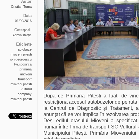
Autor
Cristian Toma
Data
01/09/2016
Categorii
Administraţie
Etichete
autobuze
mioveni pitesti
ion georgescu
liviu posirca
primaria
mioveni
transport
mioveni pitesti
vulturul
company
După ce Primăria Pitești a luat, de vine
mioveni pitesti
restricționa accesul autobuzelor de pe ruta M
la Centrul de Diagnostic și Tratament, a
anunțat că se vor implica în rezolvarea prob
Deși edilul orașului Mioveni a specificat
numai între firma de transport SC Vultur
Municipiului Pitești, Primăria Mioveniului