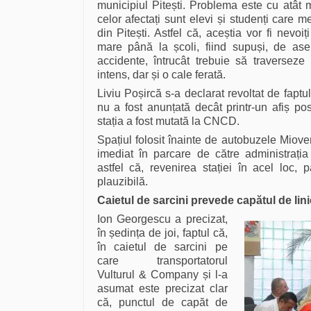
municipiul Pitești. Problema este cu atât 
celor afectați sunt elevi și studenți care me
din Pitești. Astfel că, aceștia vor fi nevo
mare până la școli, fiind supuși, de ase
accidente, întrucât trebuie să traverseze
intens, dar și o cale ferată.
Liviu Poșircă s-a declarat revoltat de faptu
nu a fost anunțată decât printr-un afiș po
stația a fost mutată la CNCD.
Spațiul folosit înainte de autobuzele Mioven
imediat în parcare de către administrați
astfel că, revenirea stației în acel loc,
plauzibilă.
Caietul de sarcini prevede capătul de li
Ion Georgescu a precizat,
în ședința de joi, faptul că,
în caietul de sarcini pe
care transportatorul
Vulturul & Company și l-a
asumat este precizat clar
că, punctul de capăt de