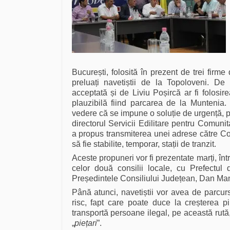
București, folosită în prezent de trei firm
preluați navetiștii de la Topoloveni. De
acceptată și de Liviu Poșircă ar fi folosir
plauzibilă fiind parcarea de la Muntenia
vedere că se impune o soluție de urgență, 
directorul Servicii Edilitare pentru Comun
a propus transmiterea unei adrese către Con
să fie stabilite, temporar, stații de tranzit.
Aceste propuneri vor fi prezentate marți, într
celor două consilii locale, cu Prefectul
Președintele Consiliului Județean, Dan Ma
Până atunci, navetiștii vor avea de parcur
risc, fapt care poate duce la creșterea pi
transportă persoane ilegal, pe această rut
„
piețari
”.