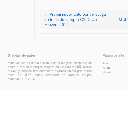
Navigare articole
←
Premii importante pentru secția
de tenis de câmp a CS Dacia
MULT
Mioveni 2012
Drepturi de autor
Pagini pe site
Materialul de pe acest site (textele și imaginile existente) nu
Acasă
poate fi reprodus parțial, integral sau modificat fără citarea
Sport
sursei și permisiunea anterioară explicită oferită prin acord
Social
scris de către autorii deținători de drepturi asupra
materialului. © 2026