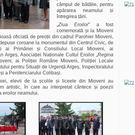
câmpul de bătălie, pentru
apărarea neamului și
întregirea țării.
„
Ziua Eroilor
” a fost
comemorată și la Mioveni
igioasă oficiată de preoții din cadrul Parohiei Mioveni,
 depuse coroane la monumentul din Centrul Civic, de
ți ai Primăriei și Consiliului Local Mioveni, ai
n Argeș, Asociației Naționale Cultul Eroilor „
Regina
oveni, ai Poliției Române Mioveni, Poliției Locale
tului pentru Situații de Urgență Argeș, Inspectoratului
i a Penitenciarului Colibași.
iei, elevii de la școlile și liceele din Mioveni au
m artistic, în care au interpretat cântece și poezii
ea eroilor neamului.