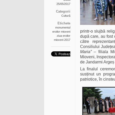
25/05/2017
Categorii
Cultură
Etichete
monumentul
printr-o slujbă rel
eroilor mioveni
ziua eroilor
după care, au fost
mioveni 2017
către reprezentan
Consiliului Județea
Maria”
– filiala Mi
Mioveni, Inspectora
de Jandarmi Argeș ș
La finalul ceremon
susținut un progra
patriotice, în cinst