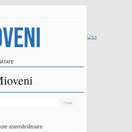
NĂTATE
Mioveni
ch
cole asemănătoare