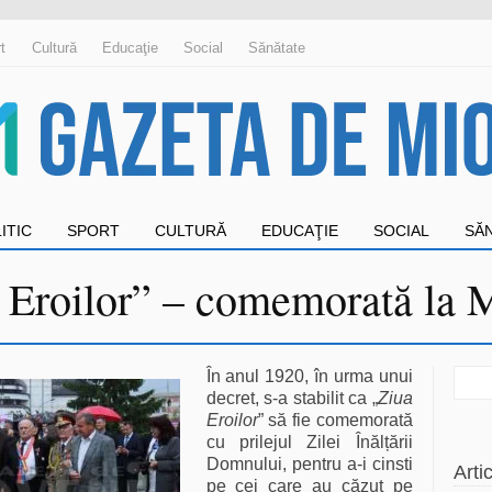
t
Cultură
Educaţie
Social
Sănătate
ITIC
SPORT
CULTURĂ
EDUCAŢIE
SOCIAL
SĂ
 Eroilor” – comemorată la 
Sear
În anul 1920, în urma unui
for:
decret, s-a stabilit ca „
Ziua
Eroilor
” să fie comemorată
cu prilejul Zilei Înălțării
Domnului, pentru a-i cinsti
Arti
pe cei care au căzut pe