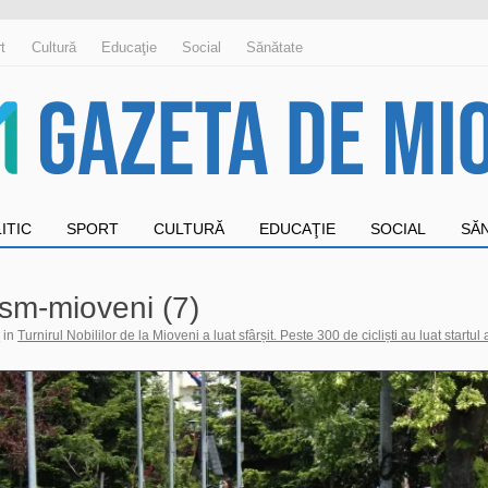
t
Cultură
Educaţie
Social
Sănătate
ITIC
SPORT
CULTURĂ
EDUCAŢIE
SOCIAL
SĂ
clism-mioveni (7)
7
in
Turnirul Nobililor de la Mioveni a luat sfârșit. Peste 300 de cicliști au luat startul