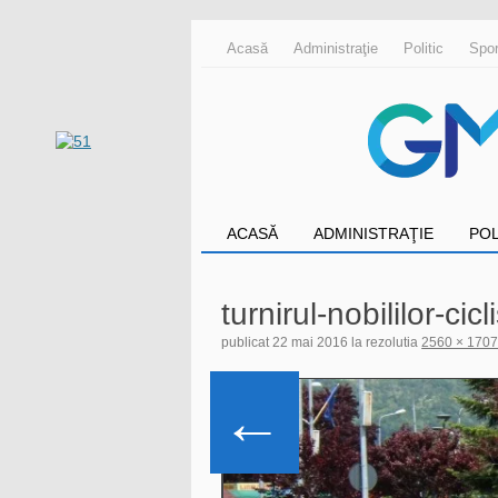
Acasă
Administraţie
Politic
Spor
ACASĂ
ADMINISTRAŢIE
POL
turnirul-nobililor-ci
publicat
22 mai 2016
la rezolutia
2560 × 170
←