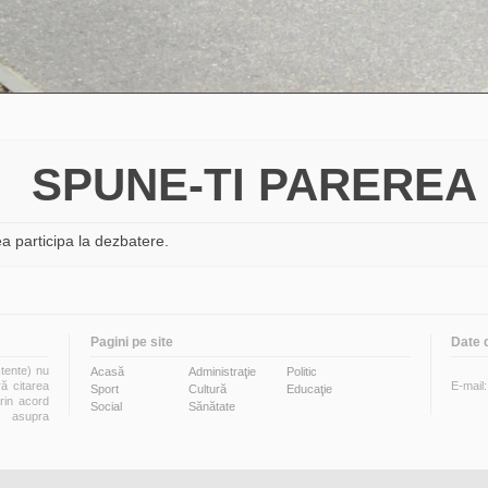
SPUNE-TI PAREREA
a participa la dezbatere.
Pagini pe site
Date 
stente) nu
Acasă
Administraţie
Politic
ră citarea
E-mail
Sport
Cultură
Educaţie
prin acord
Social
Sănătate
i asupra