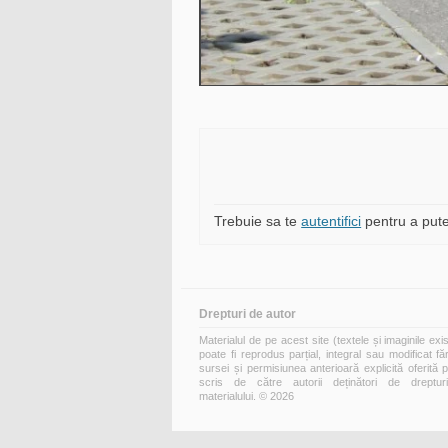
Trebuie sa te
autentifici
pentru a pute
Drepturi de autor
Materialul de pe acest site (textele și imaginile exi
poate fi reprodus parțial, integral sau modificat fă
sursei și permisiunea anterioară explicită oferită 
scris de către autorii deținători de dreptur
materialului. © 2026