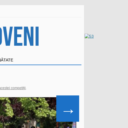
NĂTATE
 acestei competiții
.
→