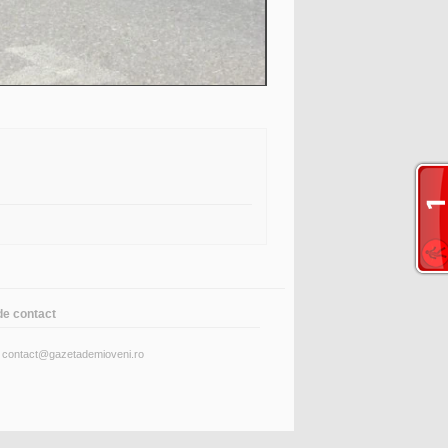
de contact
: contact@gazetademioveni.ro