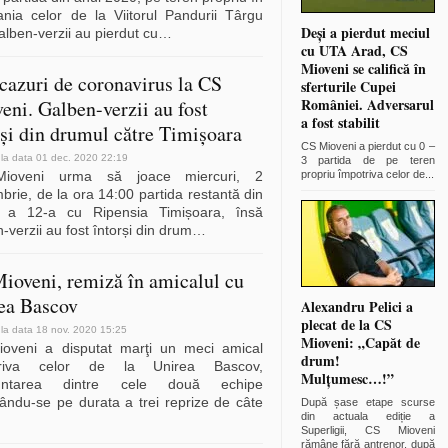
nia celor de la Viitorul Pandurii Târgu
Deși a pierdut meciul
alben-verzii au pierdut cu
…
cu UTA Arad, CS
Mioveni se califică în
 cazuri de coronavirus la CS
sferturile Cupei
României. Adversarul
eni. Galben-verzii au fost
a fost stabilit
rși din drumul către Timișoara
CS Mioveni a pierdut cu 0 –
 la data 01 dec. 2020 22:19
3 partida de pe teren
ioveni urma să joace miercuri, 2
propriu împotriva celor de
...
rie, de la ora 14:00 partida restantă din
 a 12-a cu Ripensia Timișoara, însă
-verzii au fost întorși din drum
…
ioveni, remiză în amicalul cu
ea Bascov
Alexandru Pelici a
plecat de la CS
 la data 18 nov. 2020 15:25
Mioveni: „Capăt de
oveni a disputat marţi un meci amical
drum!
triva celor de la Unirea Bascov,
Mulțumesc…!”
runtarea dintre cele două echipe
tându-se pe durata a trei reprize de câte
După șase etape scurse
din actuala ediție a
Superligii, CS Mioveni
rămâne fără antrenor, după