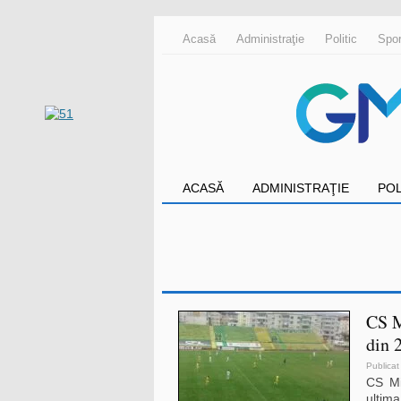
Acasă
Administraţie
Politic
Spor
ACASĂ
ADMINISTRAŢIE
POL
CS M
din 
Publicat
CS Mi
ultima