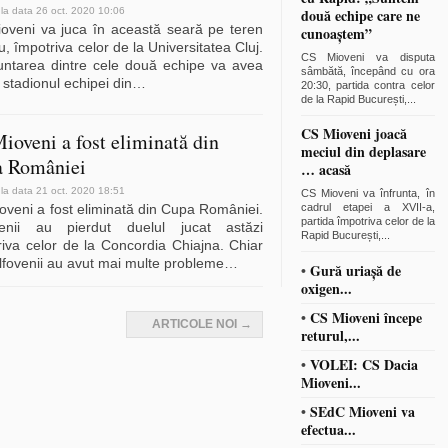
 la data 26 oct. 2020 10:06
două echipe care ne
oveni va juca în această seară pe teren
cunoaștem”
u, împotriva celor de la Universitatea Cluj.
CS Mioveni va disputa
untarea dintre cele două echipe va avea
sâmbătă, începând cu ora
 stadionul echipei din
…
20:30, partida contra celor
de la Rapid București,
...
CS Mioveni joacă
ioveni a fost eliminată din
meciul din deplasare
 României
… acasă
 la data 21 oct. 2020 18:51
CS Mioveni va înfrunta, în
oveni a fost eliminată din Cupa României.
cadrul etapei a XVII-a,
partida împotriva celor de la
enii au pierdut duelul jucat astăzi
Rapid București,
...
riva celor de la Concordia Chiajna. Chiar
lfovenii au avut mai multe probleme
…
•
Gură uriașă de
oxigen...
•
CS Mioveni începe
ARTICOLE NOI
→
returul,...
•
VOLEI: CS Dacia
Mioveni...
•
SEdC Mioveni va
efectua...