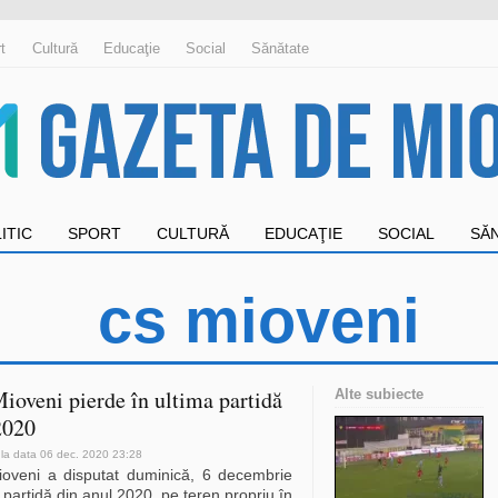
t
Cultură
Educaţie
Social
Sănătate
ITIC
SPORT
CULTURĂ
EDUCAŢIE
SOCIAL
SĂ
cs mioveni
ioveni pierde în ultima partidă
Alte subiecte
2020
 la data 06 dec. 2020 23:28
oveni a disputat duminică, 6 decembrie
 partidă din anul 2020, pe teren propriu în