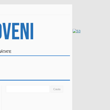
NĂTATE
Search
for: