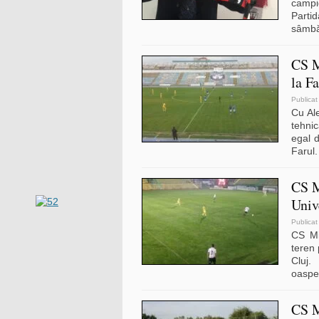
campi
Parti
sâmbăt
CS M
la F
Publicat
Cu Ale
tehni
egal d
Farul.
CS M
Univ
Publicat
CS Mi
teren 
Cluj.
oaspet
CS M