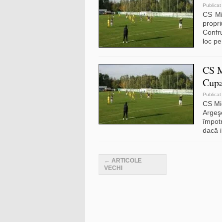
Publicat
CS Mi
propri
Confr
loc pe
CS M
Cupa
Publicat
CS Mi
Argeş
împot
dacă i
Navigare articole
←
ARTICOLE
VECHI