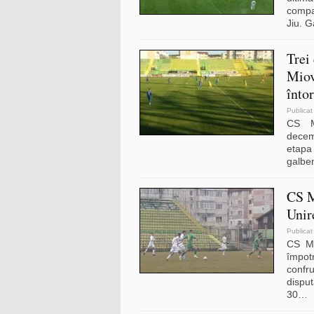
compa
Jiu. G
Trei
Miov
înto
Publicat
CS M
decemb
etapa
galben
CS M
Unir
Publicat
CS Mi
împo
conf
dispu
30
…