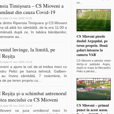
ce
...
nsia Timişoara – CS Mioveni a
 amânat din cauza Covid-19
 la data 13 nov. 2020 14:31
a dintre Ripensia Timişoara şi CS Mioveni
ma să aibă loc sâmbătă, de la ora 11:00 a
amânată după ce, în tabăra bănățenilor,
CS Mioveni pierde
persoane au
…
duelul Argeșului, pe
teren propriu. Două
eniul învinge, la limită, pe
goluri întoarse la
camera VAR
 Reșița
CS Mioveni a pierdut vineri
 la data 07 nov. 2020 13:16
derby-ul județului Argeș,
veni a ajuns la cel de-al treilea meci cu
după ce trupa lui Alexandru
ndru Pelici pe banca tehnică. Galben-
Pelici a pierdut
...
i au învins sâmbătă, 7 noiembrie, în
a de pe teren propriu cu
…
Reşiţa şi-a schimbat antrenorul
ntea meciului cu CS Mioveni
CS Mioveni – primul
 la data 05 nov. 2020 14:44
punct în acest sezon.
ioveni va juca următorul meci în