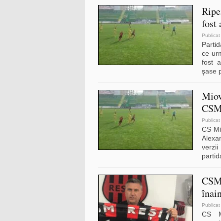
Ripe
fost
Publicat
Partid
ce ur
fost 
şase 
Miov
CSM
Publicat
CS Mio
Alexa
verzi
partid
CSM 
înai
Publicat
CS M