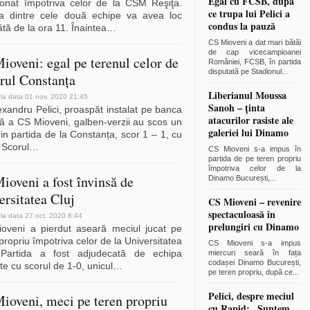
Egal cu FCSB, după
onat împotriva celor de la CSM Reşiţa.
ce trupa lui Pelici a
da dintre cele două echipe va avea loc
condus la pauză
ă de la ora 11. Înaintea
…
CS Mioveni a dat mari bătăi
de cap vicecampioanei
ioveni: egal pe terenul celor de
României, FCSB, în partida
disputată pe Stadionul
...
arul Constanța
Liberianul Moussa
 la data 01 nov. 2020 21:45
Sanoh – ținta
xandru Pelici, proaspăt instalat pe banca
atacurilor rasiste ale
că a CS Mioveni, galben-verzii au scos un
galeriei lui Dinamo
in partida de la Constanța, scor 1 – 1, cu
 Scorul
…
CS Mioveni s-a impus în
partida de pe teren propriu
împotriva celor de la
ioveni a fost învinsă de
Dinamo București,
...
ersitatea Cluj
CS Mioveni – revenire
spectaculoasă în
 la data 27 oct. 2020 8:44
prelungiri cu Dinamo
oveni a pierdut aseară meciul jucat pe
propriu împotriva celor de la Universitatea
CS Mioveni s-a impus
 Partida a fost adjudecată de echipa
miercuri seară în fața
codașei Dinamo București,
e cu scorul de 1-0, unicul
…
pe teren propriu, după ce
...
Pelici, despre meciul
ioveni, meci pe teren propriu
cu Rapid: „Suntem