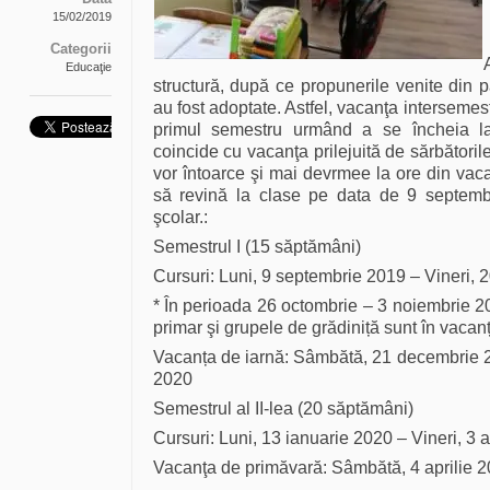
15/02/2019
Categorii
Educaţie
structură, după ce propunerile venite din 
au fost adoptate. Astfel, vacanţa intersemest
primul semestru urmând a se încheia la
coincide cu vacanţa prilejuită de sărbătorile
vor întoarce şi mai devrmee la ore din vac
să revină la clase pe data de 9 septembr
şcolar.:
Semestrul I (15 săptămâni)
Cursuri: Luni, 9 septembrie 2019 – Vineri,
* În perioada 26 octombrie – 3 noiembrie 2
primar şi grupele de grădiniță sunt în vacanț
Vacanța de iarnă: Sâmbătă, 21 decembrie 
2020
Semestrul al II-lea (20 săptămâni)
Cursuri: Luni, 13 ianuarie 2020 – Vineri, 3 a
Vacanţa de primăvară: Sâmbătă, 4 aprilie 20