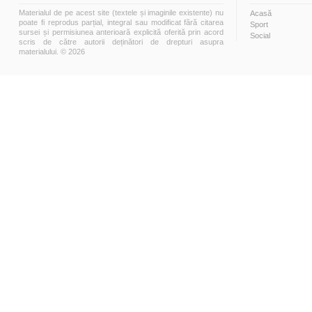
Materialul de pe acest site (textele și imaginile existente) nu
Acasă
poate fi reprodus parțial, integral sau modificat fără citarea
Sport
sursei și permisiunea anterioară explicită oferită prin acord
Social
scris de către autorii deținători de drepturi asupra
materialului. © 2026