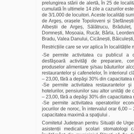
prelungirea stării de alertă, în 25 de locali
cumulată în ultimele 14 zile a cazurilor es
de 3/1.000 de locuitori. Aceste localități sun
de Argeș, orașele Topoloveni și Ștefănești
Albeștii de Argeș, Sălătrucu, Brăduleț,
Domnești, Moșoaia, Rucăr, Bârla, Leorden
Bradu, Valea Danului, Cicănești, Băiculești, 
Restricțiile care se vor aplica în localitățile
-Se permite activitatea cu publicul a o
desfăşoară activităţi de preparare, c
produselor alimentare şi/sau băuturilor alco
restaurantelor şi cafenelelor, în interiorul clă
– 23,00, fără a depăşi 30% din capacitatea 
-Se permite activitatea restaurantelor şi 
hotelurilor, pensiunilor sau altor unităţi de 
– 23,00, fără a depăşi 30% din capacitatea 
-Se permite activitatea operatorilor econ
jocurilor de noroc, în intervalul orar 6,00 
capacitatea maximă a spaţiului .
Comitetul Județean pentru Situații de Urgen
asistenții medicali școlari stomatologi 