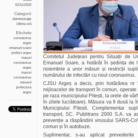
02/11/2020
Categorii
Administraţie
Ultima oră
Etichete
coronavirus
arges
emanuel soare
prefect arges
Comitetul Județean pentru Situații de U
masuri
Emanuel Soare, a hotărât în ședința de l
coronavirus
arges
noiembrie a unor măsuri și restricții supl
masuri
numărului de infectări cu noul coronavirus.
coronavirus
mioveni
CJSU Argeș a decis, prin hotărârea nr 5
prefectura
mijloacelor de transport în comun, operate
arges
pe raza municipiului Pitești, la orele de vâr
în zilele lucrătoare). Măsura va fi dusă la î
Municipiului Pitești. Complementar supl
transport, SC. Publitrans 2000 S.A. va a
prevenție a răspândirii virusului SARS-CoV-
comun și în autobuze.
Suplimentar, s-au aplicat prevederile