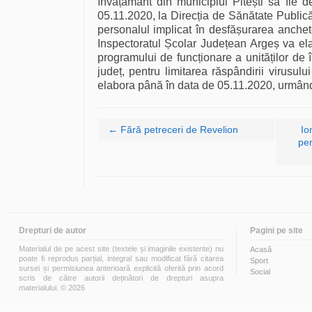
învățământ din municipiul Pitești să fie 
05.11.2020, la Direcția de Sănătate Public
personalul implicat în desfășurarea anchet
Inspectoratul Școlar Județean Argeș va e
programului de funcționare a unităților de 
județ, pentru limitarea răspândirii virusu
elabora până în data de 05.11.2020, urmând
Navigare articole
←
Fără petreceri de Revelion
Io
pen
Drepturi de autor
Pagini pe site
Materialul de pe acest site (textele și imaginile existente) nu
Acasă
poate fi reprodus parțial, integral sau modificat fără citarea
Sport
sursei și permisiunea anterioară explicită oferită prin acord
Social
scris de către autorii deținători de drepturi asupra
materialului. © 2026