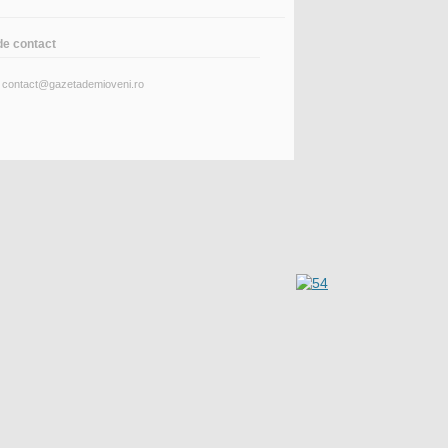
de contact
: contact@gazetademioveni.ro