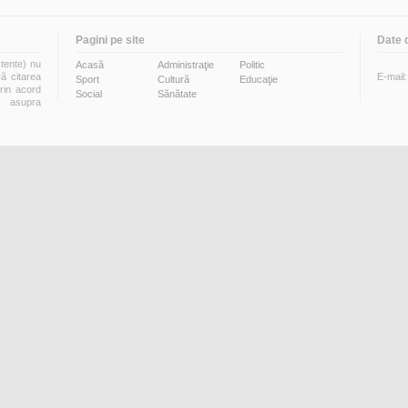
Pagini pe site
Date 
stente) nu
Acasă
Administraţie
Politic
ră citarea
E-mail
Sport
Cultură
Educaţie
prin acord
Social
Sănătate
i asupra