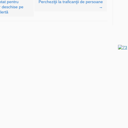
tat pentru
Percheziţii la traficanţii de persoane
r deschise pe
→
lertă