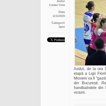
Autor
Cristian Toma
Data
11/11/2020
Categorii
Sport
Astăzi, de la ora 
etapă a Ligii Flo
Mioveni va fi ”gazd
din București. Re
handbalistele din
victorii.
Navigare articole