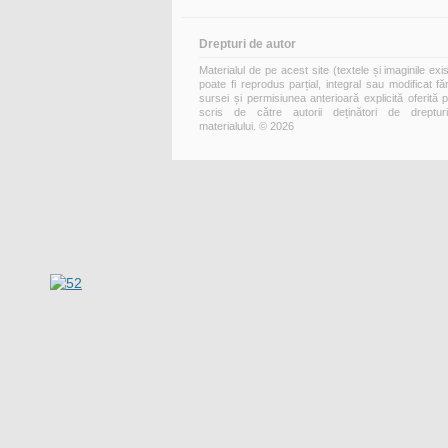
Drepturi de autor
Materialul de pe acest site (textele și imaginile exi
poate fi reprodus parțial, integral sau modificat fă
sursei și permisiunea anterioară explicită oferită 
scris de către autorii deținători de dreptur
materialului. © 2026