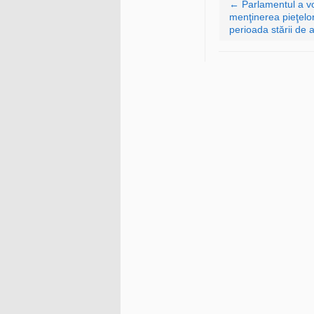
←
Parlamentul a vo
menţinerea pieţelo
perioada stării de a