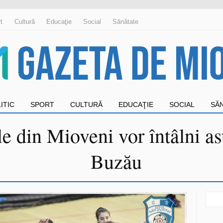
t
Cultură
Educaţie
Social
Sănătate
ITIC
SPORT
CULTURĂ
EDUCAŢIE
SOCIAL
SĂ
e din Mioveni vor întâlni as
Buzău
Sear
for: