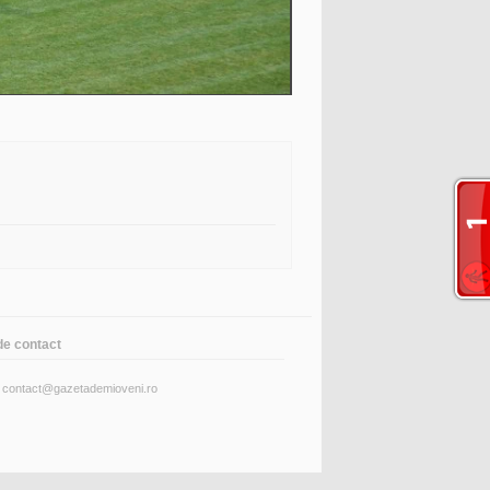
de contact
: contact@gazetademioveni.ro