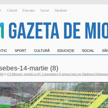
t
Cultură
Educaţie
Social
Sănătate
ITIC
SPORT
CULTURĂ
EDUCAŢIE
SOCIAL
SĂ
sebes-14-martie (8)
000
in
CS Mioveni, remiză cu FC Caransebeș în primul meci pe Stadionul Orășene