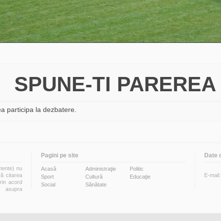
SPUNE-TI PAREREA
a participa la dezbatere.
Pagini pe site
Date 
stente) nu
Acasă
Administraţie
Politic
ră citarea
E-mail
Sport
Cultură
Educaţie
prin acord
Social
Sănătate
i asupra