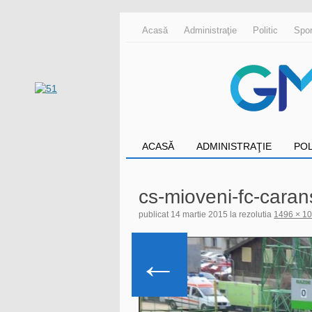
Acasă
Administraţie
Politic
Spor
ACASĂ
ADMINISTRAŢIE
POL
cs-mioveni-fc-caran
publicat
14 martie 2015
la rezolutia
1496 × 1
←