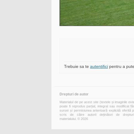
Trebuie sa te
autentifici
pentru a pute
Drepturi de autor
Materialul de pe acest site (textele și imaginile exi
poate fi reprodus parțial, integral sau modificat fă
sursei și permisiunea anterioară explicită oferită 
scris de către autorii deținători de dreptur
materialului. © 2026