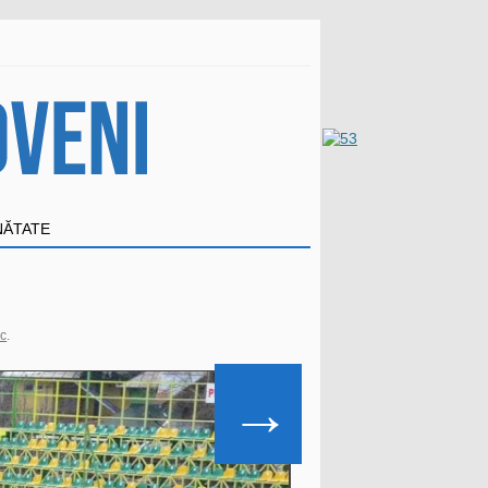
NĂTATE
sc
.
→