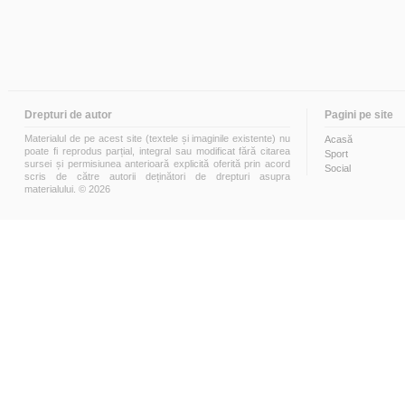
Drepturi de autor
Pagini pe site
Materialul de pe acest site (textele și imaginile existente) nu
Acasă
poate fi reprodus parțial, integral sau modificat fără citarea
Sport
sursei și permisiunea anterioară explicită oferită prin acord
Social
scris de către autorii deținători de drepturi asupra
materialului. © 2026