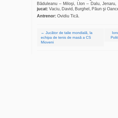
Băduleanu – Miloşi, I.Ion – Dalu, Jenaru
jucat:
Vaciu, David, Burghel, Păun şi Oanc
Antrenor:
Ovidiu Tică.
Navigare articole
←
Jucător de talie mondială, la
Ion
echipa de tenis de masă a CS
Poli
Mioveni