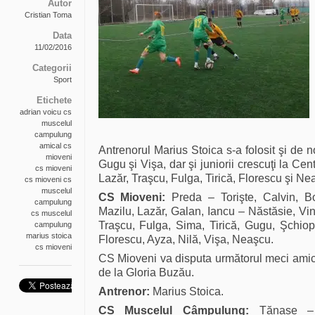
Autor
Cristian Toma
Data
11/02/2016
Categorii
Sport
Etichete
adrian voicu cs
muscelul
campulung
amical cs
Antrenorul Marius Stoica s-a folosit şi de noi
mioveni
Gugu şi Vişa, dar şi juniorii crescuţi la Cen
cs mioveni
Lazăr, Traşcu, Fulga, Tirică, Florescu şi Ne
cs mioveni cs
muscelul
CS Mioveni:
Preda – Torişte, Calvin, B
campulung
Mazilu, Lazăr, Galan, Iancu – Năstăsie, Vin
cs muscelul
Traşcu, Fulga, Sima, Tirică, Gugu, Şchio
campulung
marius stoica
Florescu, Ayza, Nilă, Vişa, Neaşcu.
cs mioveni
CS Mioveni va disputa următorul meci amica
de la Gloria Buzău.
Antrenor:
Marius Stoica.
CS Muscelul Câmpulung:
Tănase – V