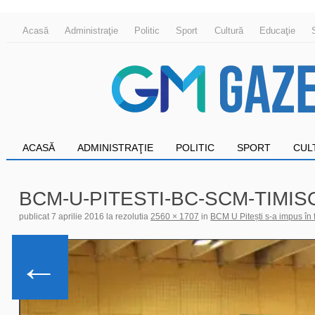
Acasă
Administraţie
Politic
Sport
Cultură
Educaţie
ACASĂ
ADMINISTRAŢIE
POLITIC
SPORT
CUL
BCM-U-PITESTI-BC-SCM-TIMISO
publicat
7 aprilie 2016
la rezolutia
2560 × 1707
in
BCM U Pitești s-a impus în 
←