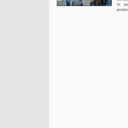
în șe
protec