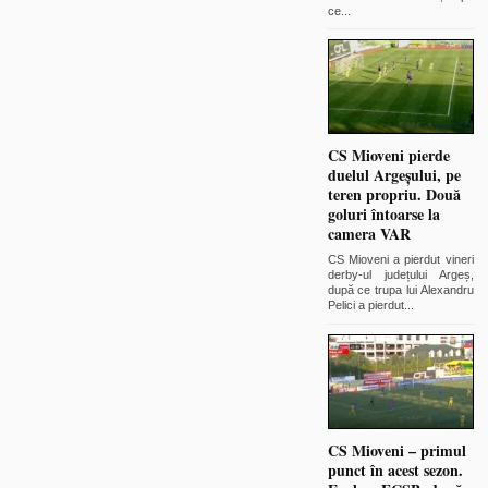
ce
...
CS Mioveni pierde
duelul Argeșului, pe
teren propriu. Două
goluri întoarse la
camera VAR
CS Mioveni a pierdut vineri
derby-ul județului Argeș,
după ce trupa lui Alexandru
Pelici a pierdut
...
CS Mioveni – primul
punct în acest sezon.