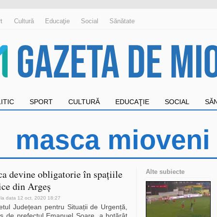
t
Cultură
Educaţie
Social
Sănătate
ITIC
SPORT
CULTURĂ
EDUCAŢIE
SOCIAL
SĂ
masca mioveni
a devine obligatorie în spațiile
Alte subiecte
ice din Argeș
 la data 12 oct. 2020 18:27
etul Județean pentru Situații de Urgență,
s de prefectul Emanuel Soare, a hotărât