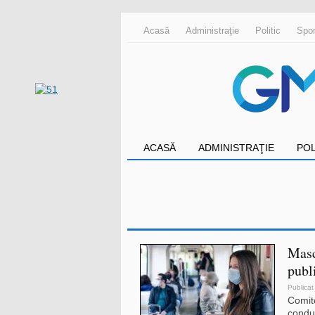
Acasă
Administraţie
Politic
Spor
ACASĂ
ADMINISTRAŢIE
POL
Masc
publ
Publicat
Comit
condu