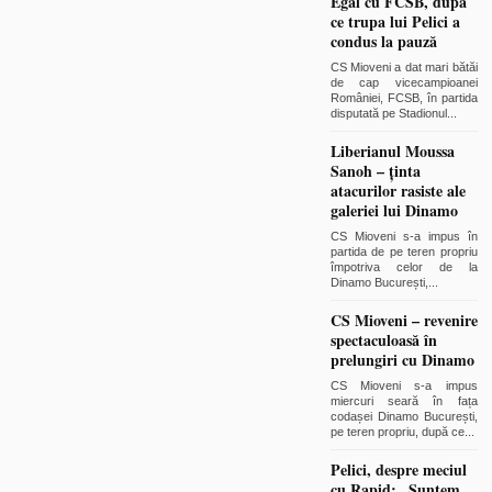
Egal cu FCSB, după
ce trupa lui Pelici a
condus la pauză
CS Mioveni a dat mari bătăi
de cap vicecampioanei
României, FCSB, în partida
disputată pe Stadionul
...
Liberianul Moussa
Sanoh – ținta
atacurilor rasiste ale
galeriei lui Dinamo
CS Mioveni s-a impus în
partida de pe teren propriu
împotriva celor de la
Dinamo București,
...
CS Mioveni – revenire
spectaculoasă în
prelungiri cu Dinamo
CS Mioveni s-a impus
miercuri seară în fața
codașei Dinamo București,
pe teren propriu, după ce
...
Pelici, despre meciul
cu Rapid: „Suntem