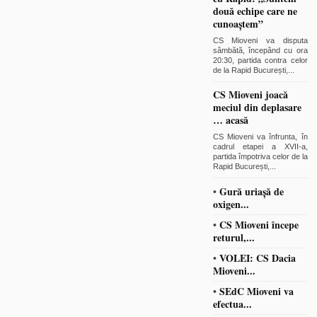
două echipe care ne
cunoaștem”
CS Mioveni va disputa
sâmbătă, începând cu ora
20:30, partida contra celor
de la Rapid București,
...
CS Mioveni joacă
meciul din deplasare
… acasă
CS Mioveni va înfrunta, în
cadrul etapei a XVII-a,
partida împotriva celor de la
Rapid București,
...
•
Gură uriașă de
oxigen...
•
CS Mioveni începe
returul,...
•
VOLEI: CS Dacia
Mioveni...
•
SEdC Mioveni va
efectua...