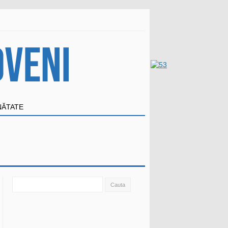
NĂTATE
Search
for: