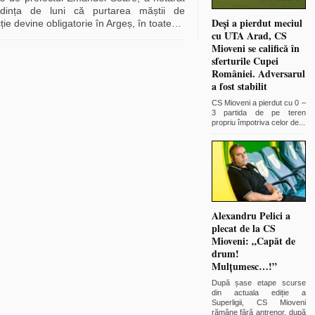
dința de luni că purtarea măștii de
Deși a pierdut meciul
ție devine obligatorie în Argeș, în toate
…
cu UTA Arad, CS
Mioveni se califică în
sferturile Cupei
României. Adversarul
a fost stabilit
CS Mioveni a pierdut cu 0 –
3 partida de pe teren
propriu împotriva celor de
...
Alexandru Pelici a
plecat de la CS
Mioveni: „Capăt de
drum!
Mulțumesc…!”
După șase etape scurse
din actuala ediție a
Superligii, CS Mioveni
rămâne fără antrenor, după