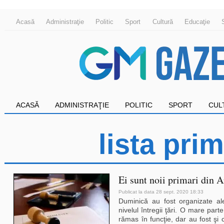
Acasă
Administraţie
Politic
Sport
Cultură
Educaţie
ACASĂ
ADMINISTRAŢIE
POLITIC
SPORT
CUL
lista pri
Ei sunt noii primari din A
Publicat la data 28 sept. 2020 18:33
Duminică au fost organizate ale
nivelul întregii ţări. O mare parte
rămas în funcţie, dar au fost şi