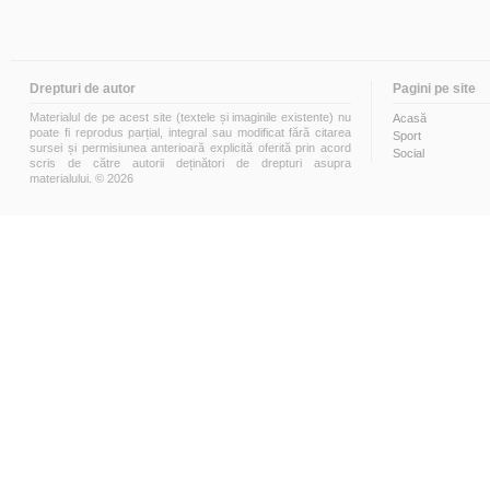
Drepturi de autor
Pagini pe site
Materialul de pe acest site (textele și imaginile existente) nu
Acasă
poate fi reprodus parțial, integral sau modificat fără citarea
Sport
sursei și permisiunea anterioară explicită oferită prin acord
Social
scris de către autorii deținători de drepturi asupra
materialului. © 2026