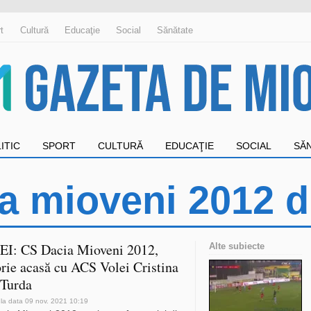
t
Cultură
Educaţie
Social
Sănătate
ITIC
SPORT
CULTURĂ
EDUCAŢIE
SOCIAL
SĂ
a mioveni 2012 di
I: CS Dacia Mioveni 2012,
Alte subiecte
orie acasă cu ACS Volei Cristina
 Turda
 la data 09 nov. 2021 10:19