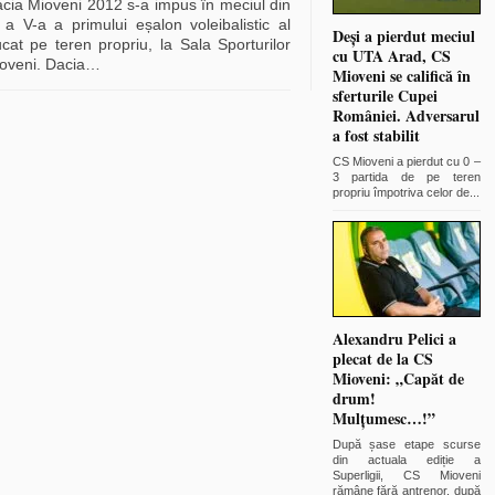
cia Mioveni 2012 s-a impus în meciul din
 a V-a a primului eșalon voleibalistic al
Deși a pierdut meciul
jucat pe teren propriu, la Sala Sporturilor
cu UTA Arad, CS
oveni. Dacia
…
Mioveni se califică în
sferturile Cupei
României. Adversarul
a fost stabilit
CS Mioveni a pierdut cu 0 –
3 partida de pe teren
propriu împotriva celor de
...
Alexandru Pelici a
plecat de la CS
Mioveni: „Capăt de
drum!
Mulțumesc…!”
După șase etape scurse
din actuala ediție a
Superligii, CS Mioveni
rămâne fără antrenor, după