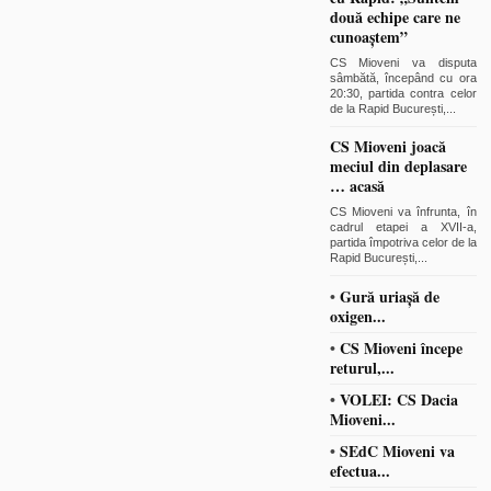
două echipe care ne
cunoaștem”
CS Mioveni va disputa
sâmbătă, începând cu ora
20:30, partida contra celor
de la Rapid București,
...
CS Mioveni joacă
meciul din deplasare
… acasă
CS Mioveni va înfrunta, în
cadrul etapei a XVII-a,
partida împotriva celor de la
Rapid București,
...
•
Gură uriașă de
oxigen...
•
CS Mioveni începe
returul,...
•
VOLEI: CS Dacia
Mioveni...
•
SEdC Mioveni va
efectua...