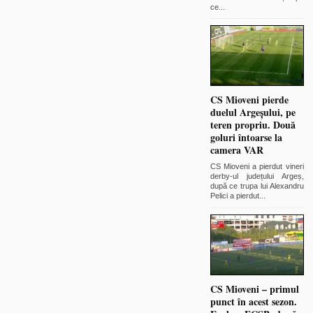
ce
...
CS Mioveni pierde
duelul Argeșului, pe
teren propriu. Două
goluri întoarse la
camera VAR
CS Mioveni a pierdut vineri
derby-ul județului Argeș,
după ce trupa lui Alexandru
Pelici a pierdut
...
CS Mioveni – primul
punct în acest sezon.