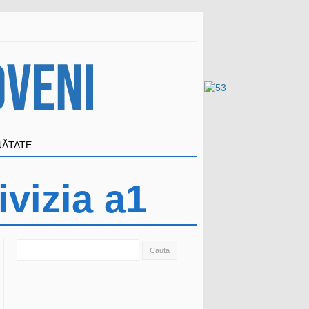
NĂTATE
vizia a1
Search
for: