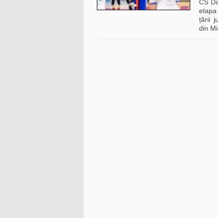
CS Da
etapa
țării 
din Mi