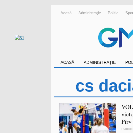
Acasă
Administraţie
Politic
Spor
ACASĂ
ADMINISTRAŢIE
POL
cs daci
VOLE
vict
Pîrv
Publicat