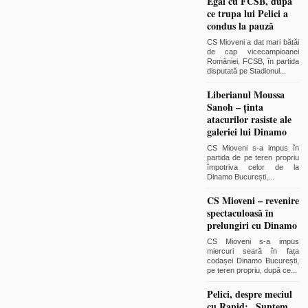
Egal cu FCSB, după
ce trupa lui Pelici a
condus la pauză
CS Mioveni a dat mari bătăi
de cap vicecampioanei
României, FCSB, în partida
disputată pe Stadionul
...
Liberianul Moussa
Sanoh – ținta
atacurilor rasiste ale
galeriei lui Dinamo
CS Mioveni s-a impus în
partida de pe teren propriu
împotriva celor de la
Dinamo București,
...
CS Mioveni – revenire
spectaculoasă în
prelungiri cu Dinamo
CS Mioveni s-a impus
miercuri seară în fața
codașei Dinamo București,
pe teren propriu, după ce
...
Pelici, despre meciul
cu Rapid: „Suntem