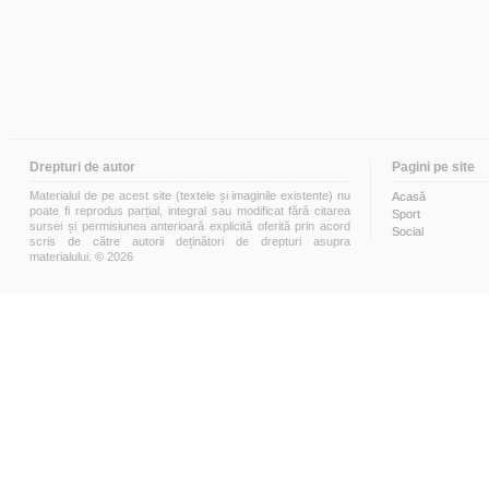
Drepturi de autor
Pagini pe site
Materialul de pe acest site (textele și imaginile existente) nu
Acasă
poate fi reprodus parțial, integral sau modificat fără citarea
Sport
sursei și permisiunea anterioară explicită oferită prin acord
Social
scris de către autorii deținători de drepturi asupra
materialului. © 2026