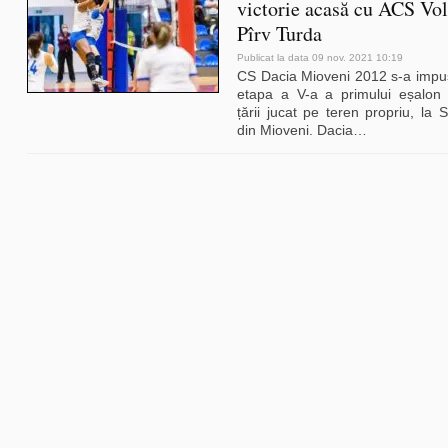
victorie acasă cu ACS Vol
Pîrv Turda
Publicat la data 09 nov. 2021 10:19
CS Dacia Mioveni 2012 s-a impus
etapa a V-a a primului eșalon vo
țării jucat pe teren propriu, la S
din Mioveni. Dacia
…