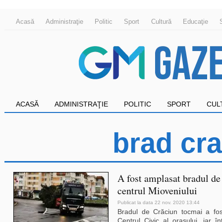
Acasă
Administraţie
Politic
Sport
Cultură
Educaţie
ACASĂ
ADMINISTRAŢIE
POLITIC
SPORT
CUL
brad cr
A fost amplasat bradul de
centrul Mioveniului
Publicat la data 22 nov. 2020 13:44
Bradul de Crăciun tocmai a fos
Centrul Civic al orașului, iar în