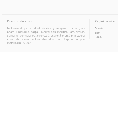
Drepturi de autor
Pagini pe site
Materialul de pe acest site (textele și imaginile existente) nu
Acasă
poate fi reprodus parțial, integral sau modificat fără citarea
Sport
sursei și permisiunea anterioară explicită oferită prin acord
Social
scris de către autorii deținători de drepturi asupra
materialului. © 2026