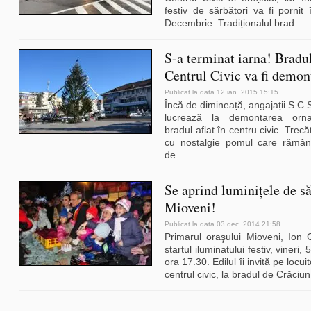
festiv de sărbători va fi pornit
Decembrie. Tradiționalul brad
…
S-a terminat iarna! Bradu
Centrul Civic va fi demon
Publicat la data 12 ian. 2015 15:15
Încă de dimineață, angajații S.C
lucrează la demontarea orna
bradul aflat în centru civic. Trecă
cu nostalgie pomul care rămâne
de
…
Se aprind luminițele de să
Mioveni!
Publicat la data 03 dec. 2014 21:58
Primarul oraşului Mioveni, Ion
startul iluminatului festiv, vineri,
ora 17.30. Edilul îi invită pe locuit
centrul civic, la bradul de Crăciun