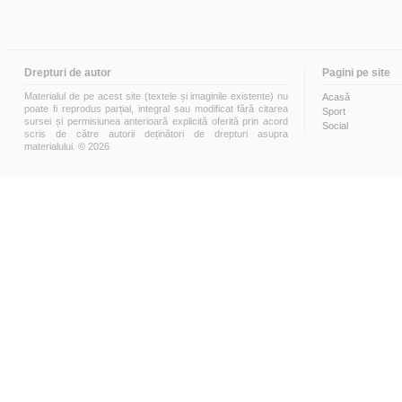
Drepturi de autor
Pagini pe site
Materialul de pe acest site (textele și imaginile existente) nu
Acasă
poate fi reprodus parțial, integral sau modificat fără citarea
Sport
sursei și permisiunea anterioară explicită oferită prin acord
Social
scris de către autorii deținători de drepturi asupra
materialului. © 2026