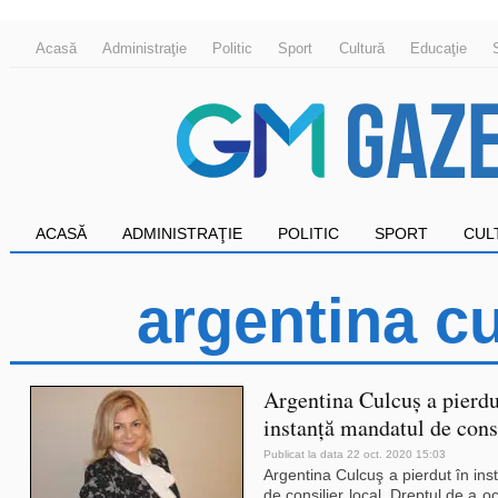
Acasă
Administraţie
Politic
Sport
Cultură
Educaţie
ACASĂ
ADMINISTRAŢIE
POLITIC
SPORT
CUL
argentina c
Argentina Culcuş a pierdu
instanţă mandatul de consi
Publicat la data 22 oct. 2020 15:03
Argentina Culcuş a pierdut în in
de consilier local. Dreptul de a o