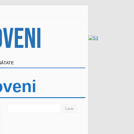
NĂTATE
oveni
Search
for: