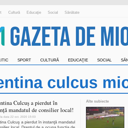
t
Cultură
Educaţie
Social
Sănătate
ITIC
SPORT
CULTURĂ
EDUCAŢIE
SOCIAL
SĂ
entina culcus mi
ntina Culcuş a pierdut în
Alte subiecte
anţă mandatul de consilier local!
 la data 22 oct. 2020 15:03
ina Culcuş a pierdut în instanţă mandatul
silier local. Dreptul de a ocupa funcţia de