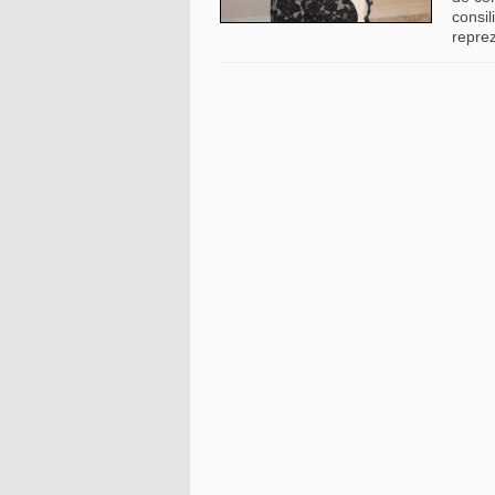
consi
reprez