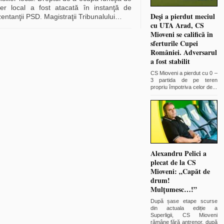
lier local a fost atacată în instanţă de
Deși a pierdut meciul
entanţii PSD. Magistraţii Tribunalului
…
cu UTA Arad, CS
Mioveni se califică în
sferturile Cupei
României. Adversarul
a fost stabilit
CS Mioveni a pierdut cu 0 –
3 partida de pe teren
propriu împotriva celor de
...
Alexandru Pelici a
plecat de la CS
Mioveni: „Capăt de
drum!
Mulțumesc…!”
După șase etape scurse
din actuala ediție a
Superligii, CS Mioveni
rămâne fără antrenor, după