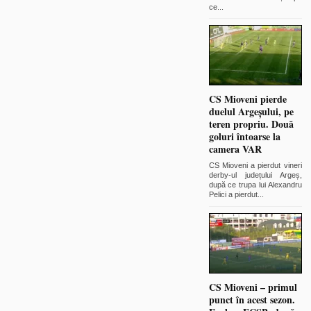
ce
...
CS Mioveni pierde
duelul Argeșului, pe
teren propriu. Două
goluri întoarse la
camera VAR
CS Mioveni a pierdut vineri
derby-ul județului Argeș,
după ce trupa lui Alexandru
Pelici a pierdut
...
CS Mioveni – primul
punct în acest sezon.