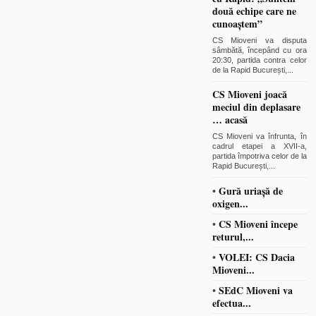
două echipe care ne
cunoaștem”
CS Mioveni va disputa
sâmbătă, începând cu ora
20:30, partida contra celor
de la Rapid București,
...
CS Mioveni joacă
meciul din deplasare
… acasă
CS Mioveni va înfrunta, în
cadrul etapei a XVII-a,
partida împotriva celor de la
Rapid București,
...
•
Gură uriașă de
oxigen...
•
CS Mioveni începe
returul,...
•
VOLEI: CS Dacia
Mioveni...
•
SEdC Mioveni va
efectua...