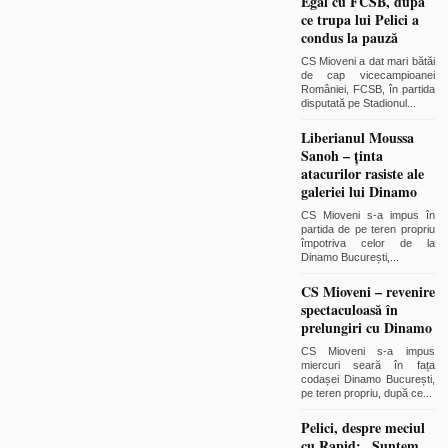
Egal cu FCSB, după
ce trupa lui Pelici a
condus la pauză
CS Mioveni a dat mari bătăi
de cap vicecampioanei
României, FCSB, în partida
disputată pe Stadionul
...
Liberianul Moussa
Sanoh – ținta
atacurilor rasiste ale
galeriei lui Dinamo
CS Mioveni s-a impus în
partida de pe teren propriu
împotriva celor de la
Dinamo București,
...
CS Mioveni – revenire
spectaculoasă în
prelungiri cu Dinamo
CS Mioveni s-a impus
miercuri seară în fața
codașei Dinamo București,
pe teren propriu, după ce
...
Pelici, despre meciul
cu Rapid: „Suntem