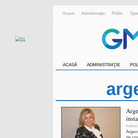
Acasă
Administraţie
Politic
Spor
ACASĂ
ADMINISTRAŢIE
POL
arg
Arge
inst
Publicat
Argent
de con