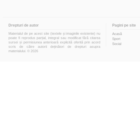
Drepturi de autor
Pagini pe site
Materialul de pe acest site (textele și imaginile existente) nu
Acasă
poate fi reprodus parțial, integral sau modificat fără citarea
Sport
sursei și permisiunea anterioară explicită oferită prin acord
Social
scris de către autorii deținători de drepturi asupra
materialului. © 2026