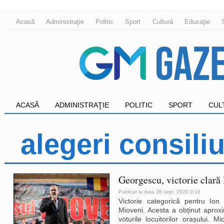
Acasă
Administraţie
Politic
Sport
Cultură
Educaţie
ACASĂ
ADMINISTRAŢIE
POLITIC
SPORT
CUL
alegeri consili
Georgescu, victorie clară
Publicat la data 28 sept. 2020 0:16
Victorie categorică pentru Ion
Mioveni. Acesta a obținut aprox
voturile locuitorilor orașului. M